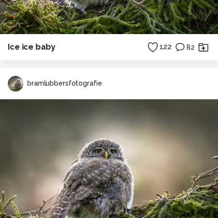
Ice ice baby
122
82
bramlubbersfotografie