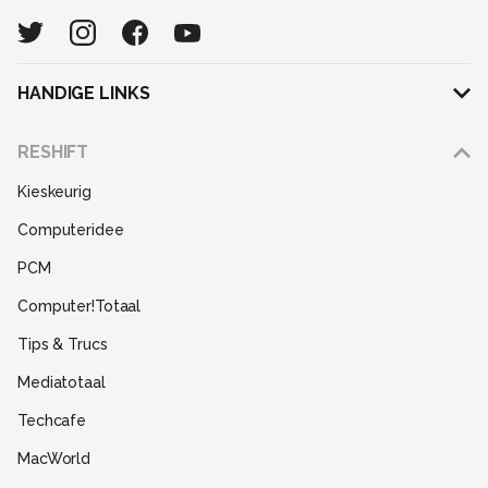
HANDIGE LINKS
Adverteren
RESHIFT
Disclaimer
Kieskeurig
Gebruiksvoorwaarden
Computeridee
Partners
PCM
Help
Computer!Totaal
Contact
Tips & Trucs
Mediatotaal
Techcafe
MacWorld