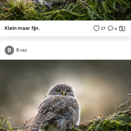
Klein maar fijn.
27
4
B
B.caz.