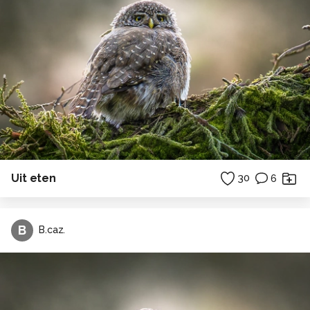
Uit eten
30
6
B
B.caz.