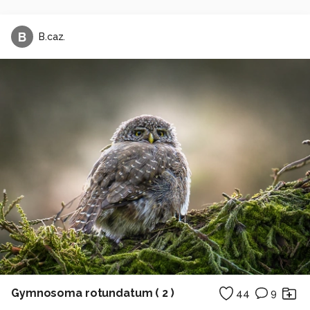
B
B.caz.
Gymnosoma rotundatum ( 2 )
44
9