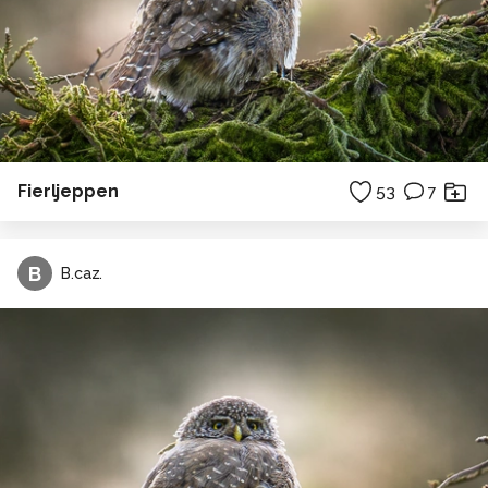
Fierljeppen
53
7
B
B.caz.