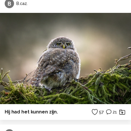
B
B.caz.
Hij had het kunnen zijn.
57
21