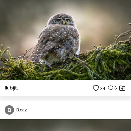
Ik bijt.
34
8
B
B.caz.