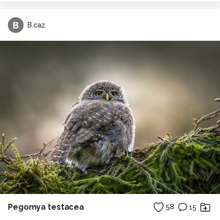
B
B.caz.
Pegomya testacea
58
15