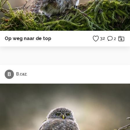
Op weg naar de top
32
2
B
B.caz.