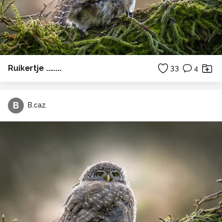
Ruikertje ........
33
4
B
B.caz.