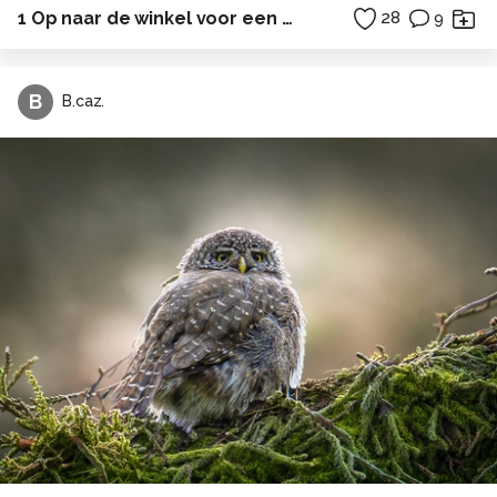
1 Op naar de winkel voor een nieuwe jas
28
9
B
B.caz.