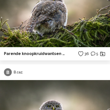
Parende knoopkruidwantsen op Toorts
36
5
B
B.caz.