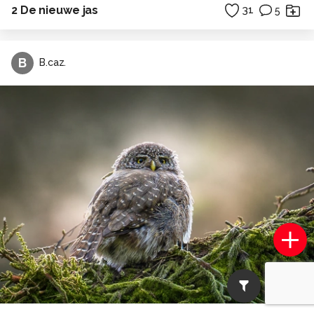
2 De nieuwe jas
31
5
B
B.caz.