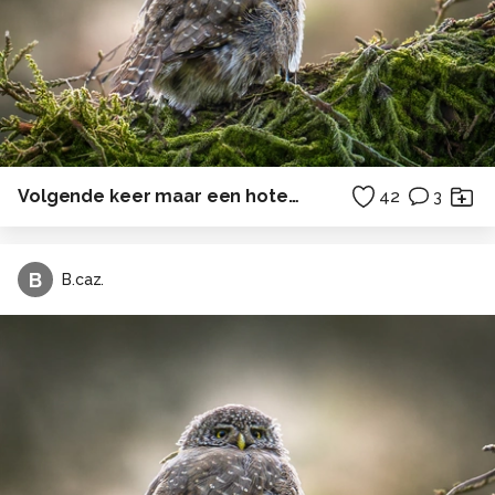
Volgende keer maar een hotel boeken.
42
3
B
B.caz.