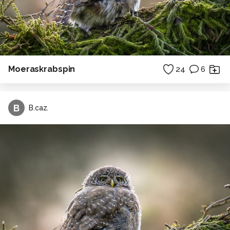
Moeraskrabspin
24
6
B
B.caz.