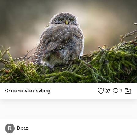
Groene vleesvlieg
37
8
B
B.caz.