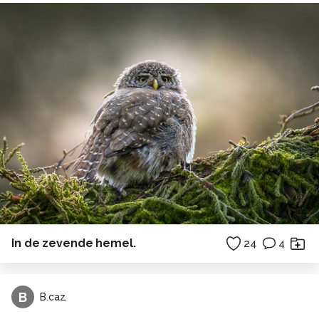
In de zevende hemel.
24
4
B
B.caz.