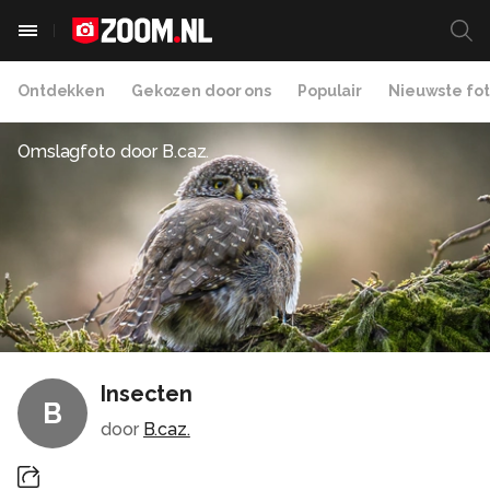
Ontdekken
Gekozen door ons
Populair
Nieuwste fot
Omslagfoto door
B.caz.
Insecten
B
door
B.caz.