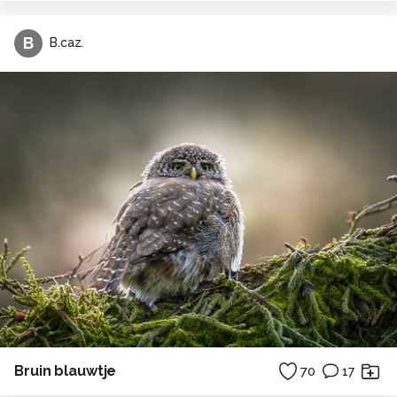
B
B.caz.
Bruin blauwtje
70
17