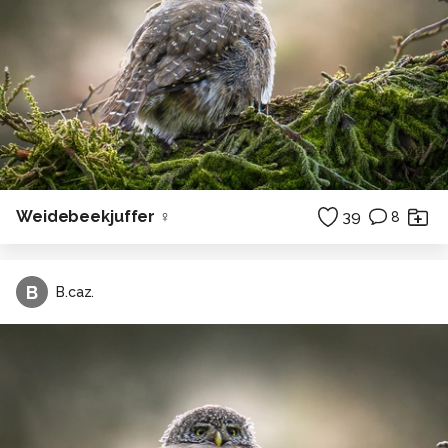
Weidebeekjuffer ♀
39
8
B
B.caz.