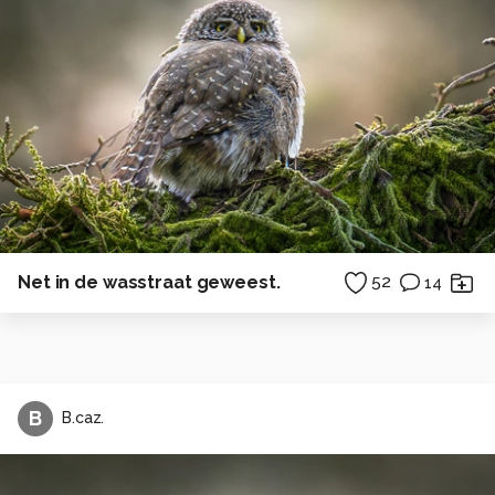
Net in de wasstraat geweest.
52
14
B
B.caz.