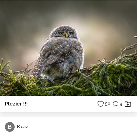
Plezier !!!
50
9
B
B.caz.