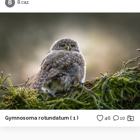
B
B.caz.
Gymnosoma rotundatum ( 1 )
46
10