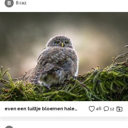
B
B.caz.
even een tuiltje bloemen halen voor mijn vrouw
46
12