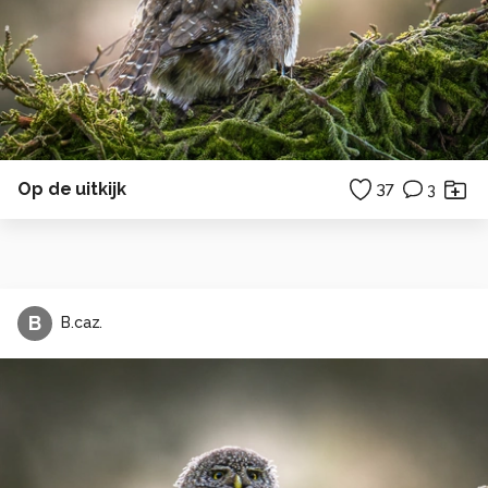
Op de uitkijk
37
3
B
B.caz.