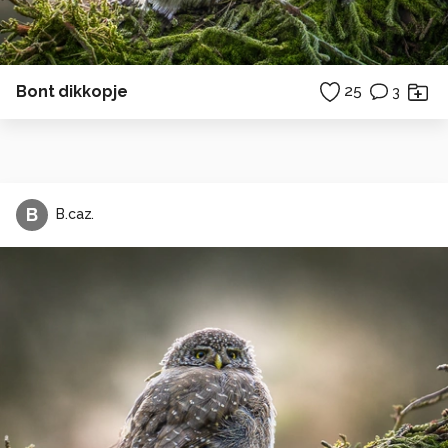
Bont dikkopje
25
3
B
B.caz.