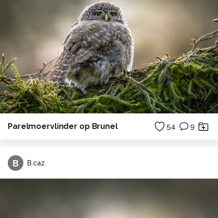
Parelmoervlinder op Brunel
54
9
B
B.caz.