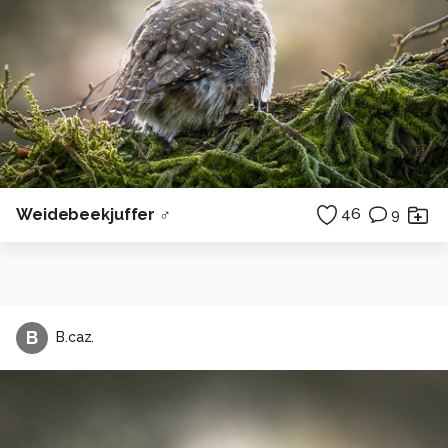
Weidebeekjuffer ♂
46
9
B
B.caz.