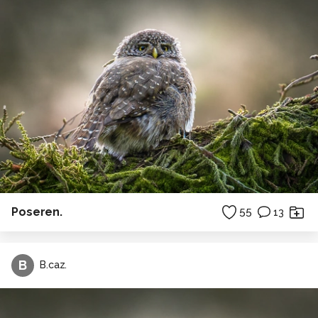
Poseren.
55
13
B
B.caz.