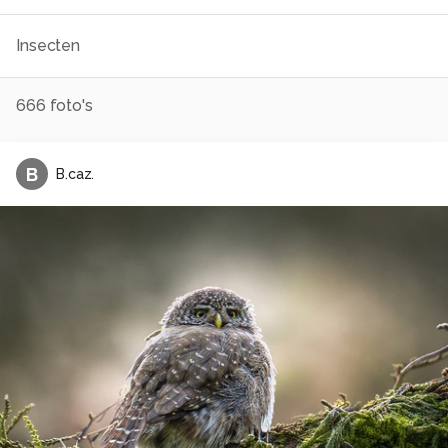
Insecten
666
foto's
B
B.caz.