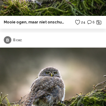
Mooie ogen, maar niet onschuldig
24
6
B
B.caz.