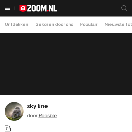
Ontdekken
Gekozen door ons
Populair
Nieuwste fot
sky line
door
Roosble