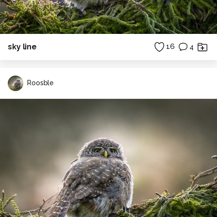
sky line
16
4
Roosble