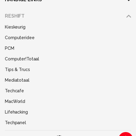
Adverteren
RESHIFT
Disclaimer
Kieskeurig
Gebruiksvoorwaarden
Computeridee
Partners
PCM
Help
Computer!Totaal
Contact
Tips & Trucs
Mediatotaal
Techcafe
MacWorld
Lifehacking
Techpanel
Gamer.nl