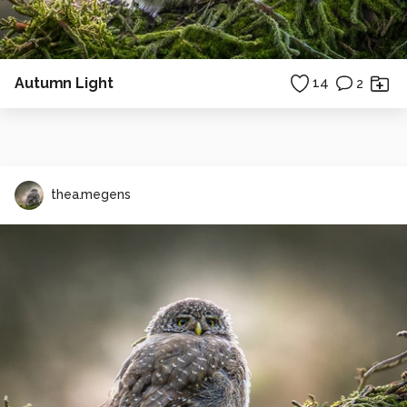
Autumn Light
14
2
thea.megens