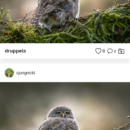
druppels
8
2
cjungnickl