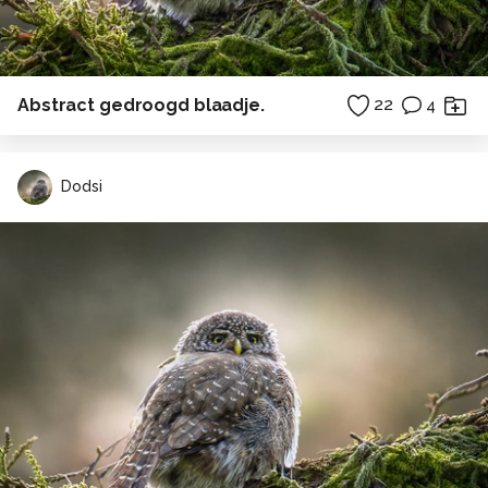
Abstract gedroogd blaadje.
22
4
Dodsi