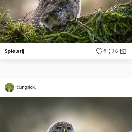
Spielerij
6
6
cjungnickl