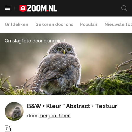
Ontdekken
Gekozen door ons
Populair
Nieuwste fot
Omslagfoto door
cjungnickl
B&W + Kleur * Abstract • Textuur
door
Juergen-Joherl