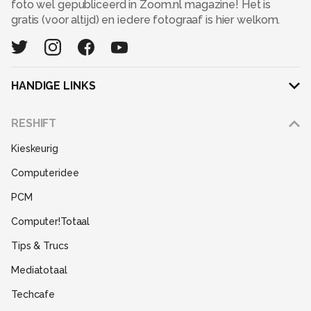
foto wel gepubliceerd in Zoom.nl magazine! Het is
gratis (voor altijd) en iedere fotograaf is hier welkom.
HANDIGE LINKS
Adverteren
RESHIFT
Disclaimer
Kieskeurig
Gebruiksvoorwaarden
Computeridee
Partners
PCM
Help
Computer!Totaal
Contact
Tips & Trucs
Mediatotaal
Techcafe