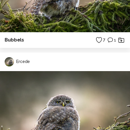
Bubbels
7
1
Ercede