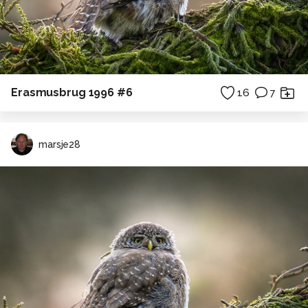
Erasmusbrug 1996 #6
16
7
marsje28