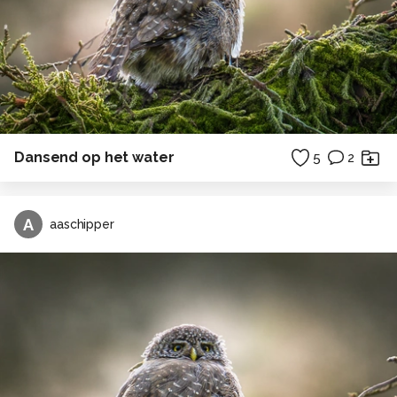
Dansend op het water
5
2
A
aaschipper