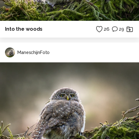
Into the woods
26
29
ManeschijnFoto