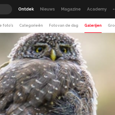
Ontdek
Nieuws
Magazine
Academy
 foto's
Categorieën
Foto van de dag
Galerijen
Gro