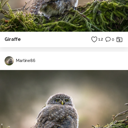
Giraffe
12
0
Martine86