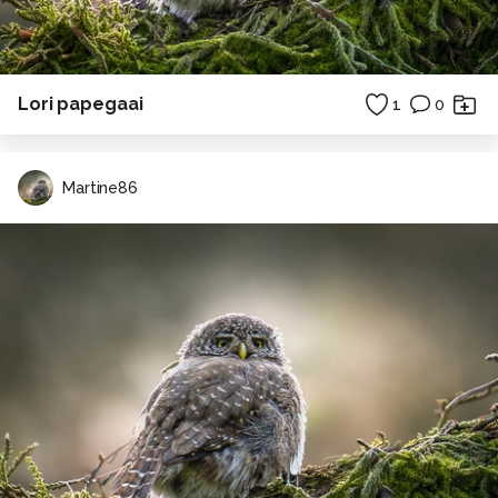
Lori papegaai
1
0
Martine86