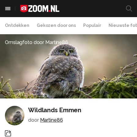
Ontdekken
Gekozen door ons
Populair
Nieuwste fot
Omslagfoto door
Martine86
Wildlands Emmen
door
Martine86