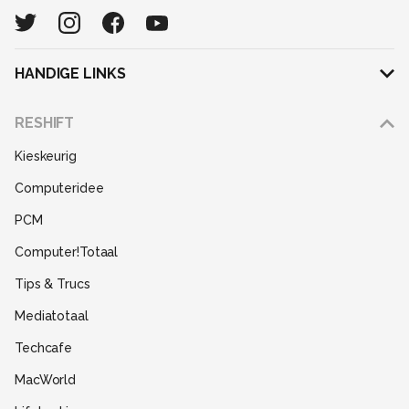
HANDIGE LINKS
Adverteren
RESHIFT
Disclaimer
Kieskeurig
Gebruiksvoorwaarden
Computeridee
Partners
PCM
Help
Computer!Totaal
Contact
Tips & Trucs
Mediatotaal
Techcafe
MacWorld