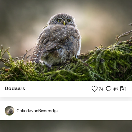
Dodaars
74
46
ColindavanBinnendijk