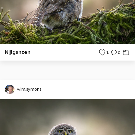
Nijlganzen
1
0
wim.symons