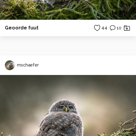
Geoorde fuut
44
10
mschaefer