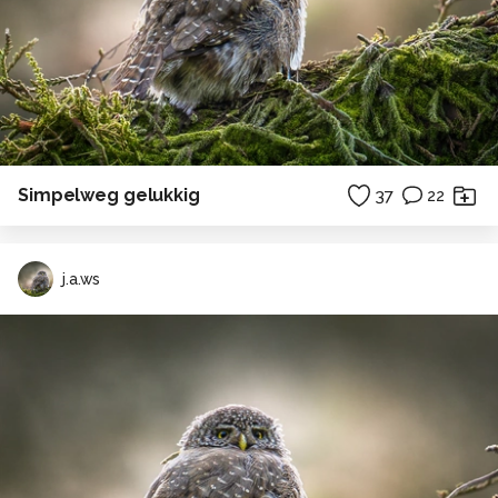
Simpelweg gelukkig
37
22
j.a.ws