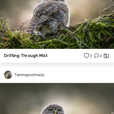
Drifting Through Mist
7
2
Tammypostma25