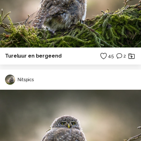
Tureluur en bergeend
45
2
Nitspics