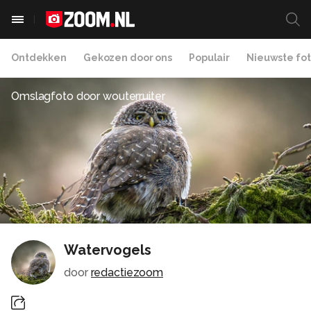
Ontdekken
Gekozen door ons
Populair
Nieuwste fot
Omslagfoto door
wouterruiter
Watervogels
door
redactiezoom