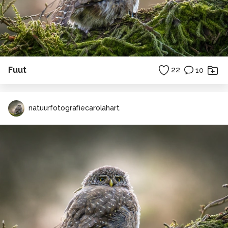
Fuut
22
10
natuurfotografiecarolahart