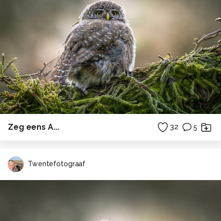
Zeg eens A...
32
5
Twentefotograaf