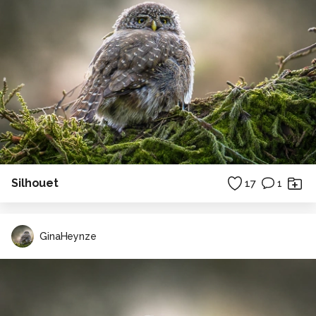
Silhouet
17
1
GinaHeynze