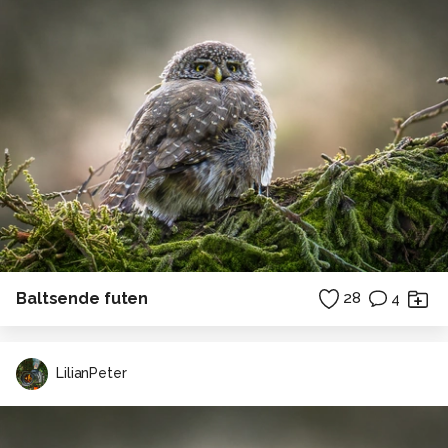
Baltsende futen
28
4
LilianPeter