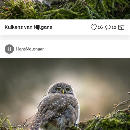
Kuikens van Nijlgans
16
12
H
HansMolenaar