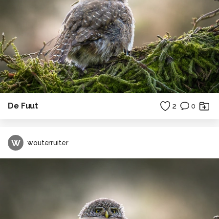
De Fuut
2
0
W
wouterruiter