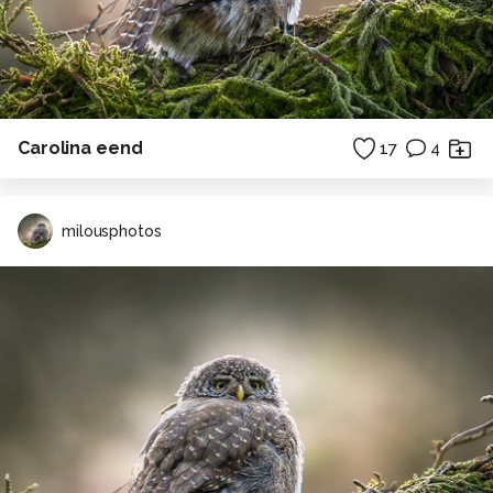
Carolina eend
17
4
milousphotos