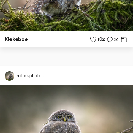
Kiekeboe
182
20
milousphotos