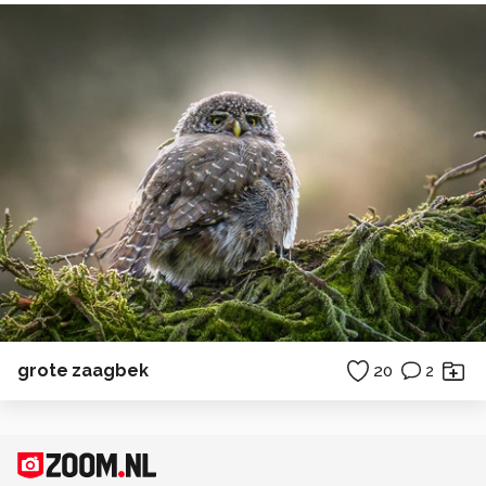
grote zaagbek
20
2