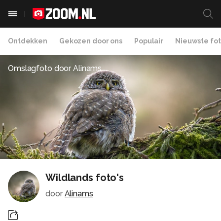
Ontdekken
Gekozen door ons
Populair
Nieuwste fot
Omslagfoto door
Alinams
Wildlands foto's
door
Alinams