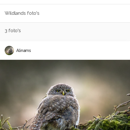
Wildlands foto's
3
foto's
Alinams