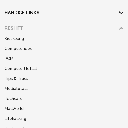
HANDIGE LINKS
Adverteren
RESHIFT
Disclaimer
Kieskeurig
Gebruiksvoorwaarden
Computeridee
Partners
PCM
Help
Computer!Totaal
Contact
Tips & Trucs
Mediatotaal
Techcafe
MacWorld
Lifehacking