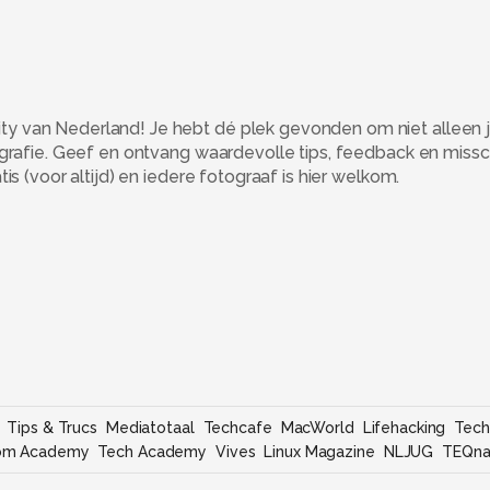
 van Nederland! Je hebt dé plek gevonden om niet alleen j
ografie. Geef en ontvang waardevolle tips, feedback en miss
s (voor altijd) en iedere fotograaf is hier welkom.
Tips & Trucs
Mediatotaal
Techcafe
MacWorld
Lifehacking
Tech
om Academy
Tech Academy
Vives
Linux Magazine
NLJUG
TEQna