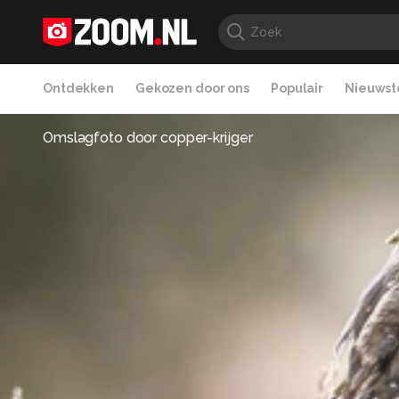
Ontdekken
Gekozen door ons
Populair
Nieuwste
Omslagfoto door
copper-krijger