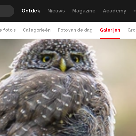
Ontdek
Nieuws
Magazine
Academy
 foto's
Categorieën
Foto van de dag
Galerijen
Gro