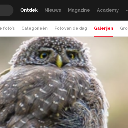
Ontdek
Nieuws
Magazine
Academy
 foto's
Categorieën
Foto van de dag
Galerijen
Gro