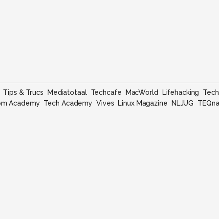
Tips & Trucs
Mediatotaal
Techcafe
MacWorld
Lifehacking
Tech
om Academy
Tech Academy
Vives
Linux Magazine
NLJUG
TEQna