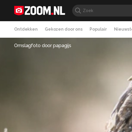
Ontdekken
Gekozen door ons
Populair
Nieuwste
Omslagfoto door
papagijs