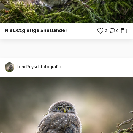
Nieuwsgierige Shetlander
0
0
IreneRuyschfotografie