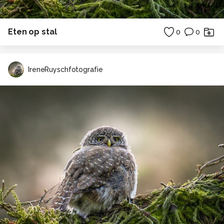
Eten op stal
0
0
IreneRuyschfotografie