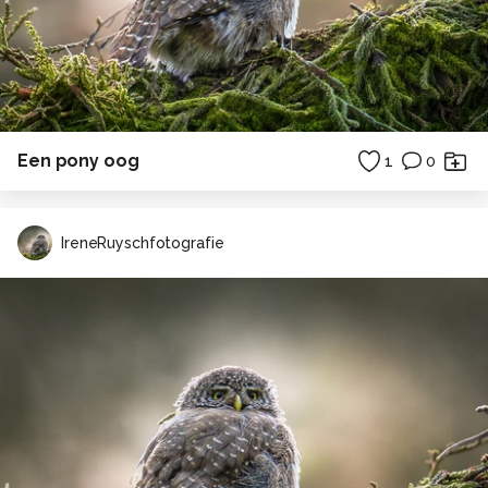
Een pony oog
1
0
IreneRuyschfotografie