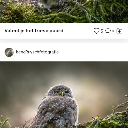
Valentijn het friese paard
5
0
IreneRuyschfotografie