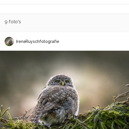
9
foto's
IreneRuyschfotografie