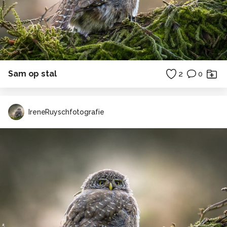
Sam op stal
2
0
IreneRuyschfotografie