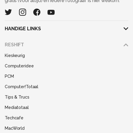
gratis (voor altijd) en iedere fotograaf is hier welkom.
HANDIGE LINKS
Adverteren
RESHIFT
Disclaimer
Kieskeurig
Gebruiksvoorwaarden
Computeridee
Partners
PCM
Help
Computer!Totaal
Contact
Tips & Trucs
Mediatotaal
Techcafe
MacWorld