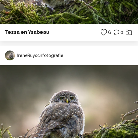
Tessa en Ysabeau
6
0
IreneRuyschfotografie