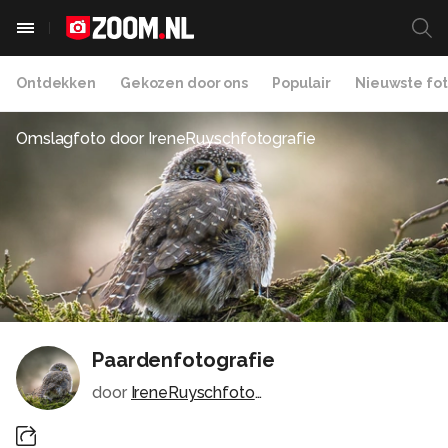
Ontdekken
Gekozen door ons
Populair
Nieuwste fot
Omslagfoto door
IreneRuyschfotografie
Paardenfotografie
door
IreneRuyschfotografie