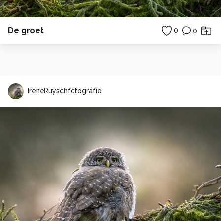
De groet
0
0
IreneRuyschfotografie