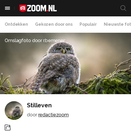
Ontdekken
Gekozen door ons
Populair
Nieuwste fot
Omslagfoto door
r.bemener
Stilleven
door
redactiezoom