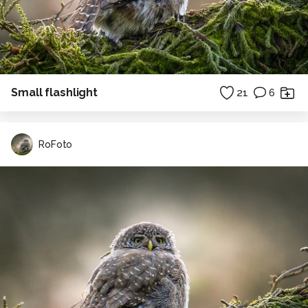
Small flashlight
21
6
RoFoto