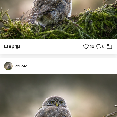
Ereprijs
20
6
RoFoto