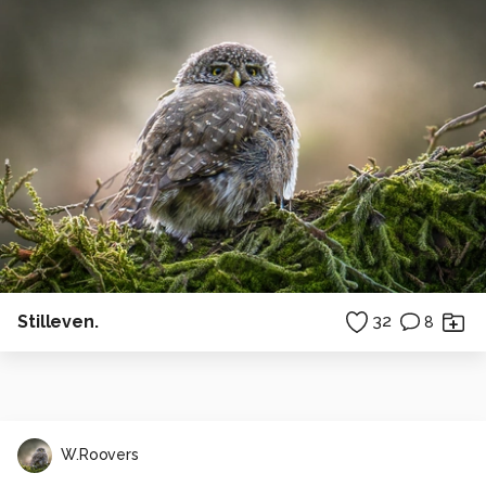
Stilleven.
32
8
W.Roovers