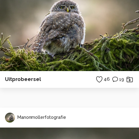
Uitprobeersel
46
19
Manonmollerfotografie