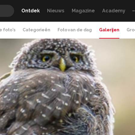
Ontdek
Nieuws
Magazine
Academy
 foto's
Categorieën
Foto van de dag
Galerijen
Gro