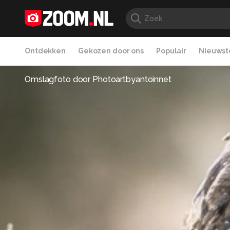
Ontdekken
Gekozen door ons
Populair
Nieuwste
Omslagfoto door
Photoartbyantoinnet