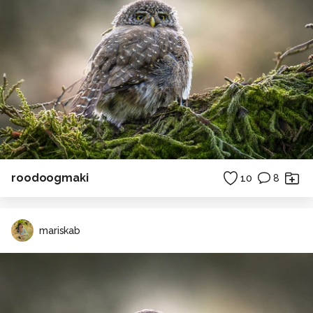
roodoogmaki
10
8
mariskab