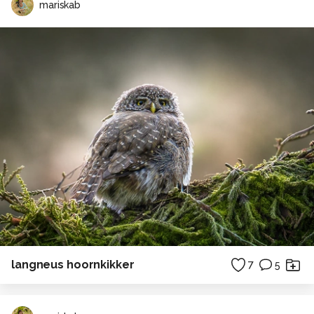
mariskab
langneus hoornkikker
7
5