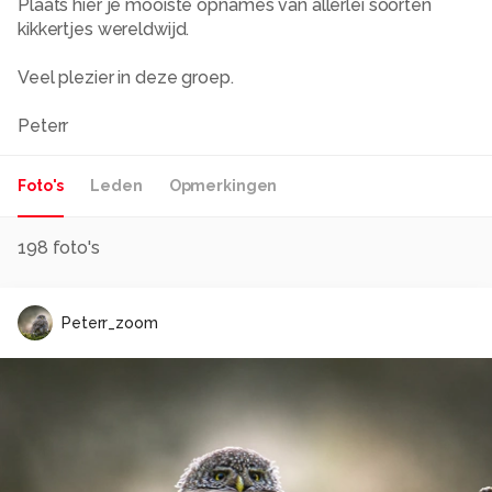
Plaats hier je mooiste opnames van allerlei soorten
kikkertjes wereldwijd.
Veel plezier in deze groep.
Peterr
Foto's
Leden
Opmerkingen
198
foto's
Peterr_zoom