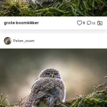
grote boomkikker
8
11
Peterr_zoom