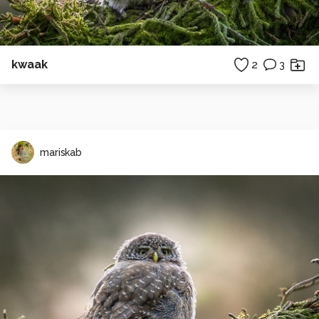
kwaak
2
3
mariskab