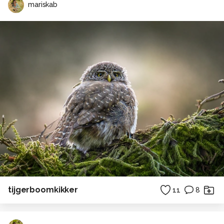
mariskab
tijgerboomkikker
11
8