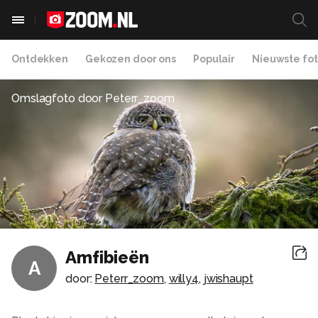
Ontdekken
Gekozen door ons
Populair
Nieuwste fot
Omslagfoto door
Peterr_zoom
Amfibieën
A
door:
Peterr_zoom
,
willy4
,
jwishaupt