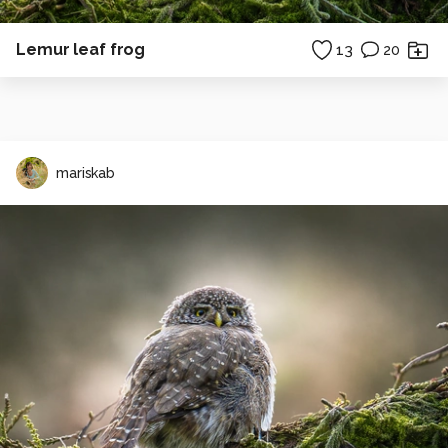
Lemur leaf frog
13
20
mariskab