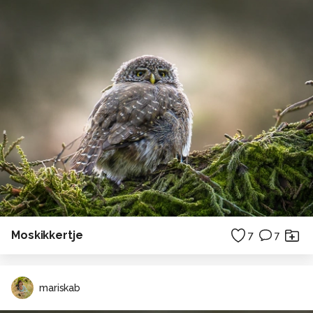
Moskikkertje
7
7
mariskab