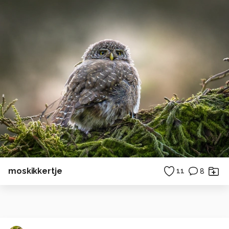
moskikkertje
11
8