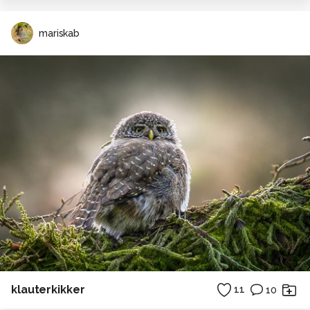
mariskab
klauterkikker
11
10