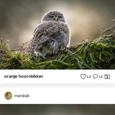
oranje hoornkikker
12
12
mariskab