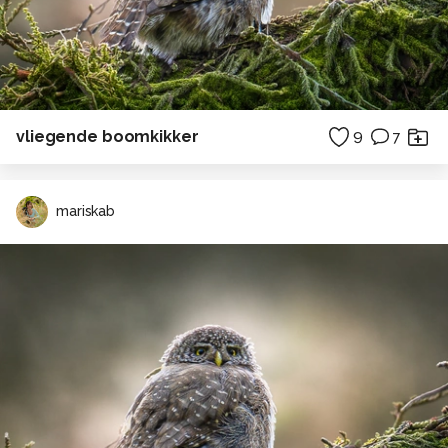
vliegende boomkikker
9
7
mariskab