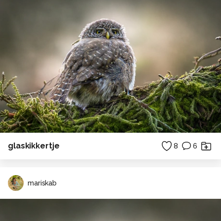
glaskikkertje
8
6
mariskab