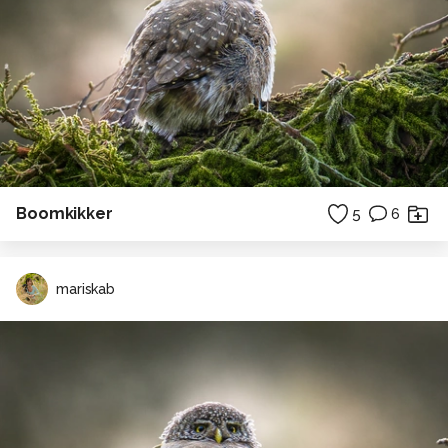
Boomkikker
5
6
mariskab