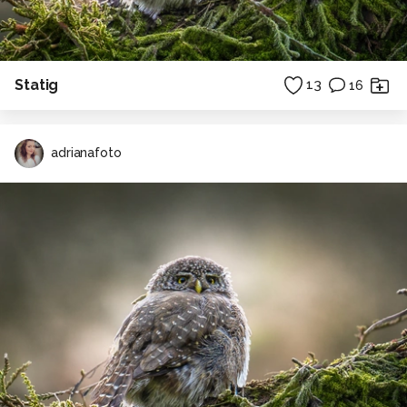
Statig
13
16
adrianafoto