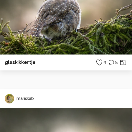
glaskikkertje
9
8
mariskab