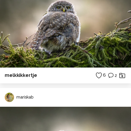
melkkikkertje
6
2
mariskab