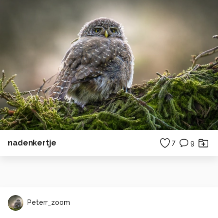
nadenkertje
7
9
Peterr_zoom