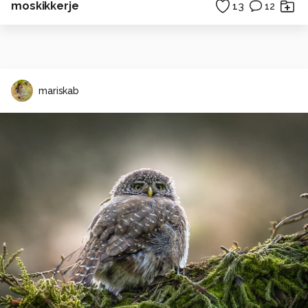
moskikkerje
13
12
mariskab