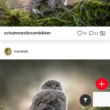
schuimnestboomkikker
11
13
mariskab