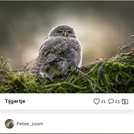
Tijgertje
21
23
Peterr_zoom