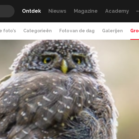
Ontdek
Nieuws
Magazine
Academy
 foto's
Categorieën
Foto van de dag
Galerijen
Gro