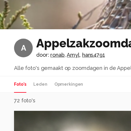
Appelzakzoomd
A
door:
ronab
,
Amyl
,
hans4791
Alle foto's gemaakt op zoomdagen in de Appelz
Foto's
Leden
Opmerkingen
72
foto's