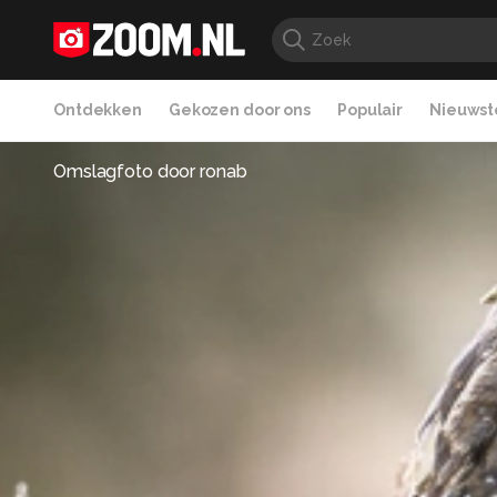
Ontdekken
Gekozen door ons
Populair
Nieuwste
Omslagfoto door
ronab