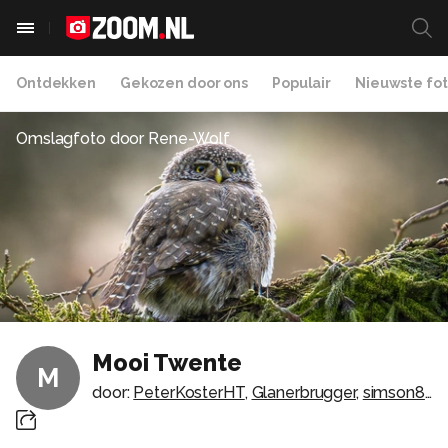
Ontdekken
Gekozen door ons
Populair
Nieuwste fot
Omslagfoto door
Rene-Wolf
Mooi Twente
M
door:
PeterKosterHT
,
Glanerbrugger
,
simson82