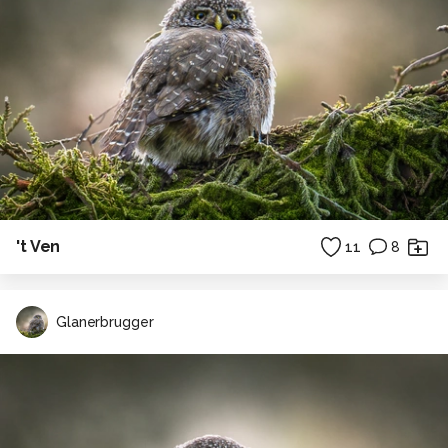
't Ven
11
8
Glanerbrugger