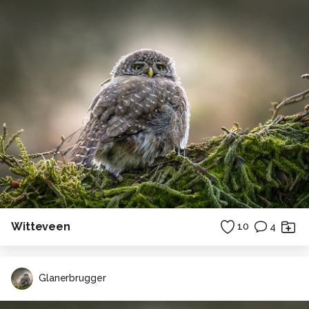
Witteveen
10
4
Glanerbrugger