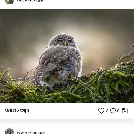
Wild Zwijn
7
0
copper-krijger