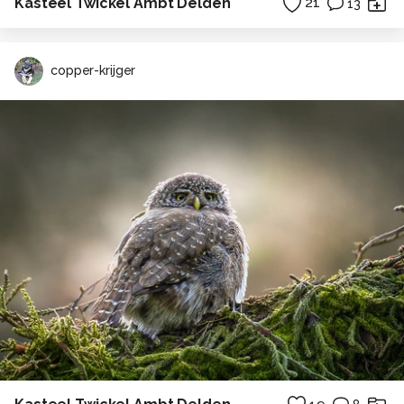
Kasteel Twickel Ambt Delden
21
13
copper-krijger