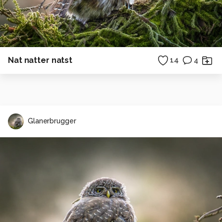
Nat natter natst
14
4
Glanerbrugger