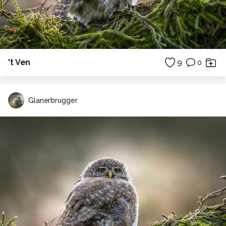
't Ven
9
0
Glanerbrugger