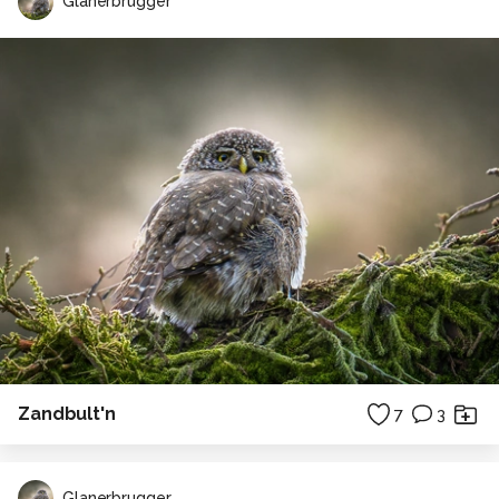
Glanerbrugger
Zandbult'n
7
3
Glanerbrugger