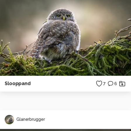
Slooppand
7
6
Glanerbrugger