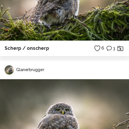
Scherp / onscherp
6
3
Glanerbrugger