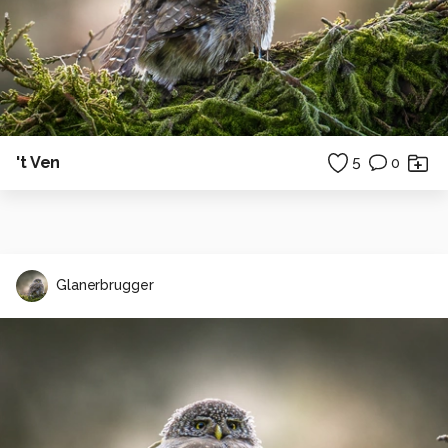
't Ven
5
0
Glanerbrugger