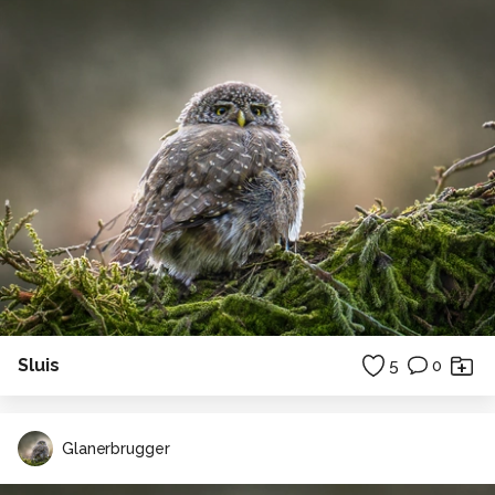
Sluis
5
0
Glanerbrugger