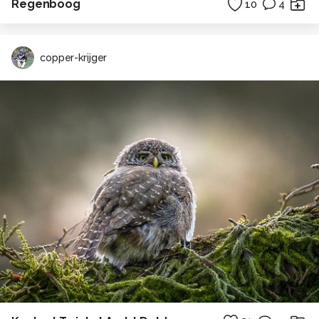
Regenboog
10
4
copper-krijger