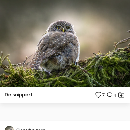
De snippert
7
4