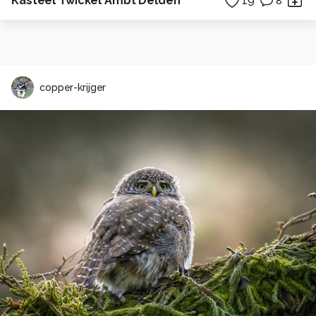
Kasteel Twickel Ambt Delden
19
8
copper-krijger