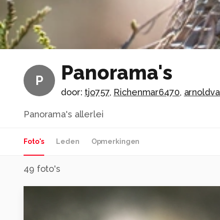
Panorama's
P
door:
tjo757
,
Richenmar6470
,
arnoldva
Panorama's allerlei
Foto's
Leden
Opmerkingen
49
foto's