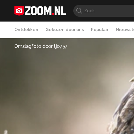
Ontdekken
Gekozen door ons
Populair
Nieuwste
Omslagfoto door
tjo757