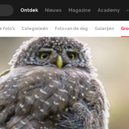
Ontdek
Nieuws
Magazine
Academy
 foto's
Categorieën
Foto van de dag
Galerijen
Gro