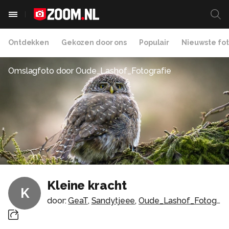
Ontdekken
Gekozen door ons
Populair
Nieuwste fot
Omslagfoto door
Oude_Lashof_Fotografie
Kleine kracht
K
door:
GeaT
,
Sandytjeee
,
Oude_Lashof_Fotografie