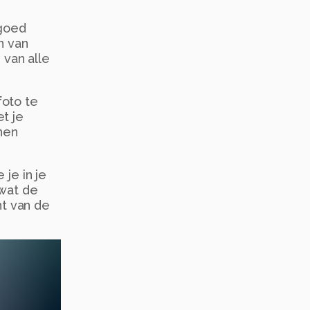
 goed
n van
 van alle
foto te
t je
nen
 je in je
 wat de
nt van de