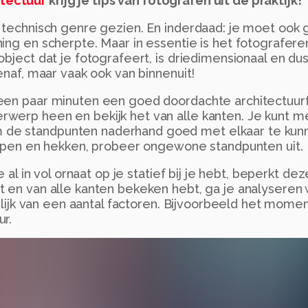
itectuur
krijg je tips van fotografen uit de praktijk!
l technisch genre gezien. En inderdaad: je moet ook
ing en scherpte. Maar in essentie is het fotografere
bject dat je fotografeert, is driedimensionaal en dus
enaf, maar vaak ook van binnenuit!
 een paar minuten een goed doordachte architectuur
werp heen en bekijk het van alle kanten. Je kunt me
 de standpunten naderhand goed met elkaar te kun
rappen en hekken, probeer ongewone standpunten uit.
al in vol ornaat op je statief bij je hebt, beperkt deze
t en van alle kanten bekeken hebt, ga je analyseren
kelijk van een aantal factoren. Bijvoorbeeld het mome
r.