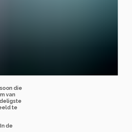
rsoon die
om van
deligste
eeld te
In de