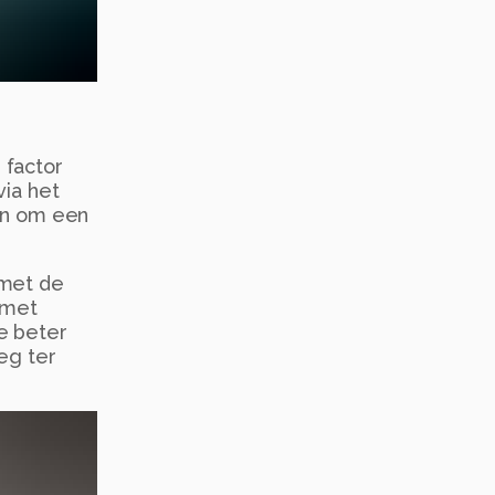
 factor
via het
ijn om een
 met de
 met
e beter
eg ter