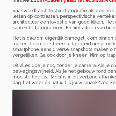
nieuwe
Zoom Academy Inspiratiecursus Arch
Vaak wordt architectuurfotografie als een hee
letten op contrasten, perspectivische verteken
architectuur een kwestie van goed kijken. Het o
kanten te fotograferen. En niet alleen van buit
Het is daarom eigenlijk onmogelijk om binnen
maken. Loop eerst eens uitgebreid om je onder
smartphone eens diverse snapshots maken om
vergelijken. Ga ook door je knieën, klim op t
Dit alles doe je nog zónder je camera. Als je die 
bewegingsvrijheid. Als je het gebouw rond ben
mooiste hoek is. ‘Mooi’ is in dit verband afhan
dag, het weer én natuurlijk jouw smaak/voorkeu