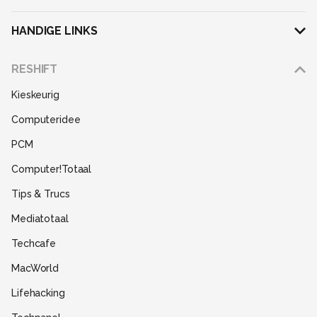
HANDIGE LINKS
Adverteren
RESHIFT
Disclaimer
Kieskeurig
Gebruiksvoorwaarden
Computeridee
Partners
PCM
Help
Computer!Totaal
Contact
Tips & Trucs
Mediatotaal
Techcafe
MacWorld
Lifehacking