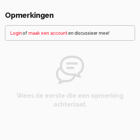
Opmerkingen
Login
of
maak een account
en discussieer mee!
Wees de eerste die een opmerking
achterlaat.