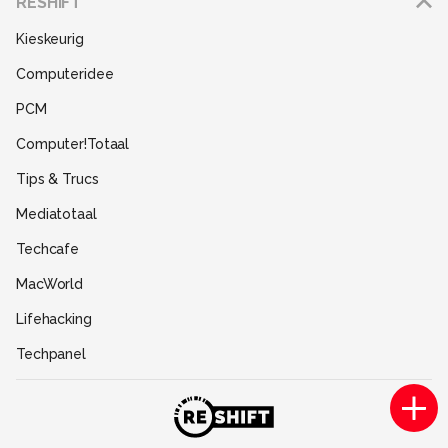
RESHIFT
Disclaimer
Kieskeurig
Gebruiksvoorwaarden
Computeridee
Partners
PCM
Help
Computer!Totaal
Contact
Tips & Trucs
Mediatotaal
Techcafe
MacWorld
Lifehacking
Techpanel
Gamer.nl
Insidegamer.nl