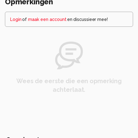
Opmerkingen
Login
of
maak een account
en discussieer mee!
Wees de eerste die een opmerking
achterlaat.