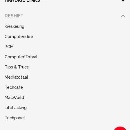
HANDIGE LINKS
Adverteren
RESHIFT
Disclaimer
Kieskeurig
Gebruiksvoorwaarden
Computeridee
Partners
PCM
Help
Computer!Totaal
Contact
Tips & Trucs
Mediatotaal
Techcafe
MacWorld
Lifehacking
Techpanel
Gamer.nl