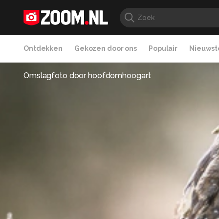
Ontdekken
Gekozen door ons
Populair
Nieuwste
Omslagfoto door
hoofdomhoogart