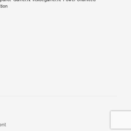
tion
ent