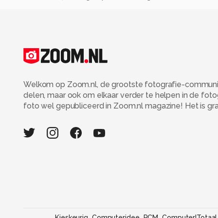
Welkom op Zoom.nl, de grootste fotografie-community
delen, maar ook om elkaar verder te helpen in de fot
foto wel gepubliceerd in Zoom.nl magazine! Het is grati
Kieskeurig
Computeridee
PCM
Computer!Totaal