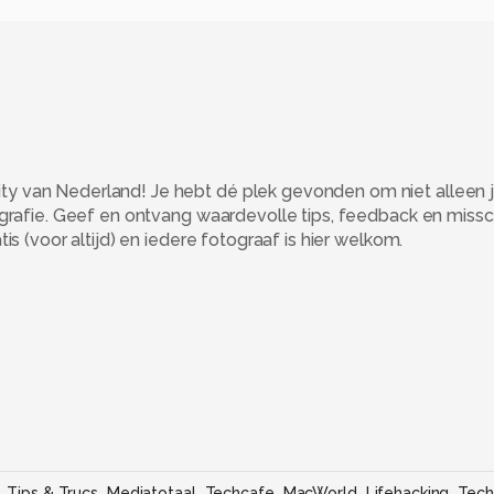
 van Nederland! Je hebt dé plek gevonden om niet alleen j
ografie. Geef en ontvang waardevolle tips, feedback en miss
s (voor altijd) en iedere fotograaf is hier welkom.
Tips & Trucs
Mediatotaal
Techcafe
MacWorld
Lifehacking
Tech