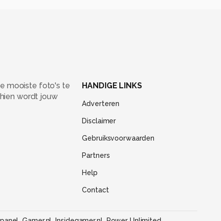
e mooiste foto's te
HANDIGE LINKS
chien wordt jouw
Adverteren
Disclaimer
Gebruiksvoorwaarden
Partners
Help
Contact
panel
Gamer.nl
Insidegamer.nl
Power Unlimited