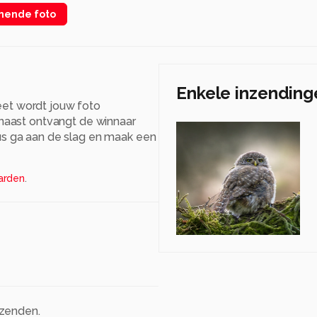
nnende foto
Enkele inzending
et wordt jouw foto
naast ontvangt de winnaar
us ga aan de slag en maak een
arden
.
nzenden.