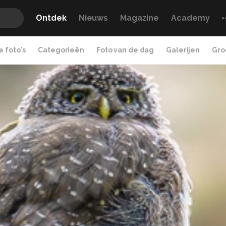
Ontdek
Nieuws
Magazine
Academy
 foto's
Categorieën
Foto van de dag
Galerijen
Gro