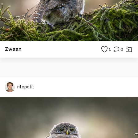
Zwaan
1
0
ritepetit