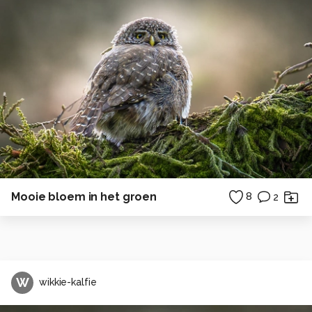
Mooie bloem in het groen
8
2
W
wikkie-kalfie