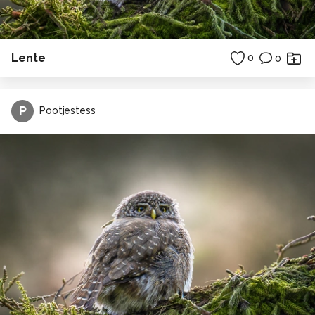
Lente
0
0
P
Pootjestess