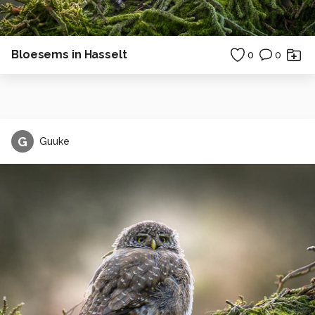
Bloesems in Hasselt
0
0
G
Guuke