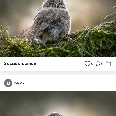
Social distance
0
0
B
barex