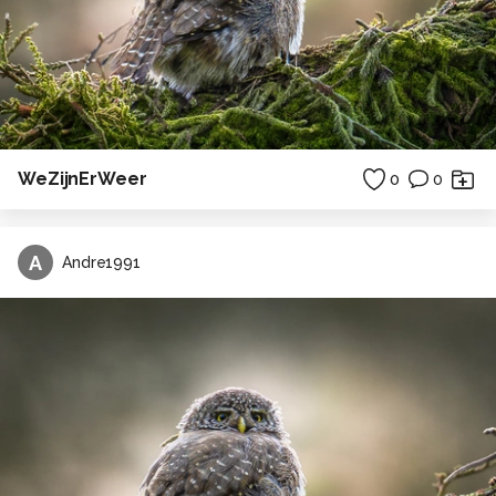
WeZijnErWeer
0
0
A
Andre1991