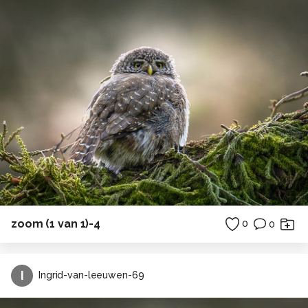
zoom (1 van 1)-4
0
0
I
Ingrid-van-leeuwen-69