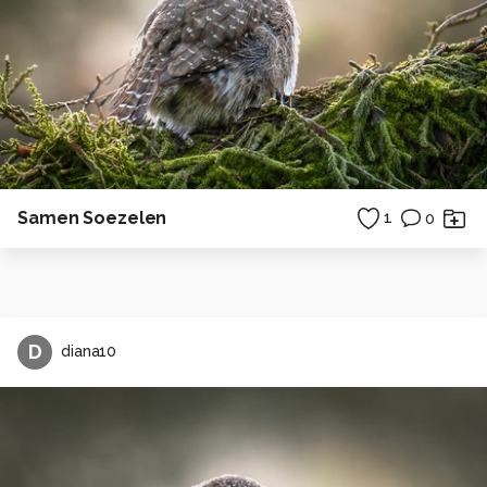
Samen Soezelen
1
0
D
diana10