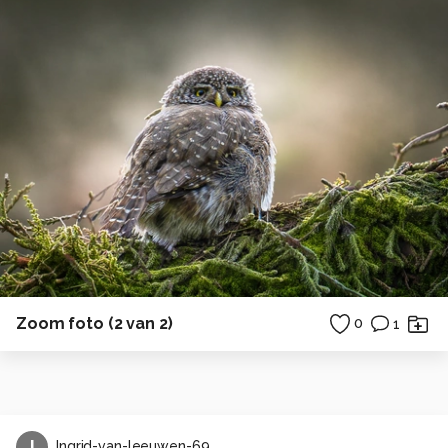
Zoom foto (2 van 2)
0
1
I
Ingrid-van-leeuwen-69