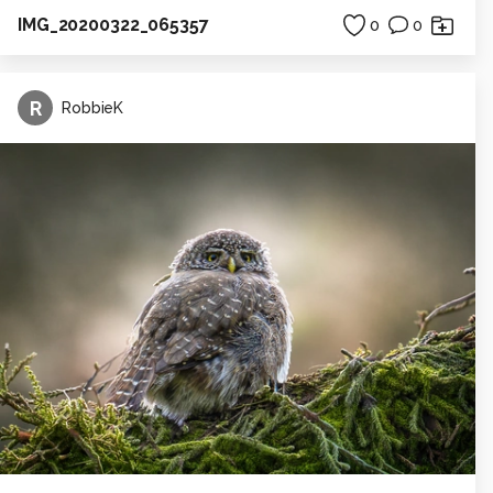
IMG_20200322_065357
0
0
R
RobbieK