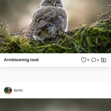
Armbloemig look
0
0
kpols