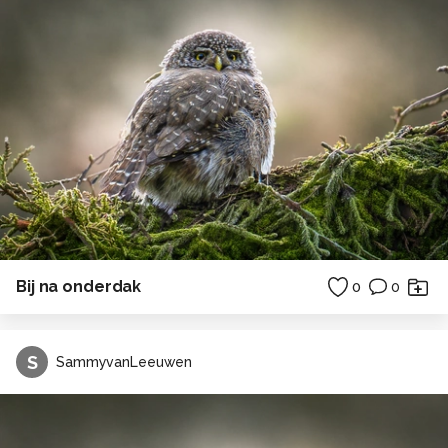
Bij na onderdak
0
0
S
SammyvanLeeuwen