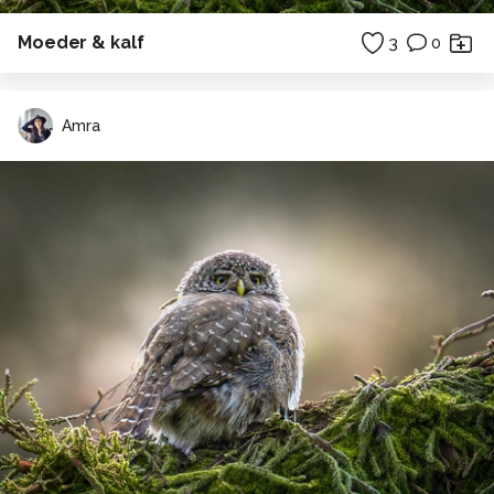
Moeder & kalf
3
0
Amra