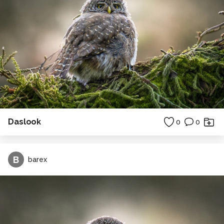
Daslook
0
0
B
barex