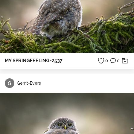
MY SPRINGFEELING-2537
0
0
G
Gerrit-Evers