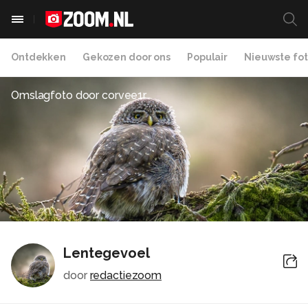
Ontdekken
Gekozen door ons
Populair
Nieuwste fot
Omslagfoto door
corvee1r
Lentegevoel
door
redactiezoom