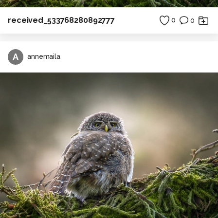
received_533768280892777
0
0
A
annemaila