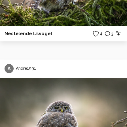
Nestelende IJsvogel
4
3
A
Andre1991