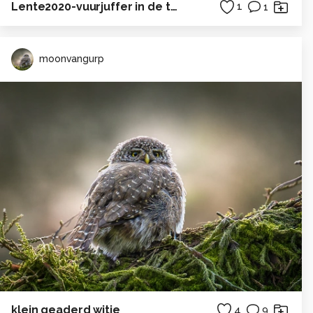
Lente2020-vuurjuffer in de tuin
1
1
moonvangurp
klein geaderd witje
4
9