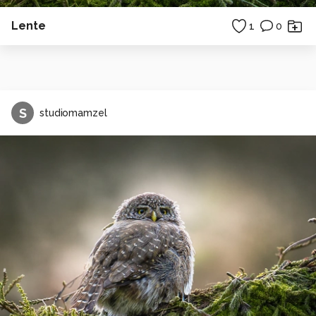
Lente
1
0
S
studiomamzel