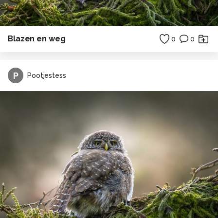
Blazen en weg
0
0
P
Pootjestess