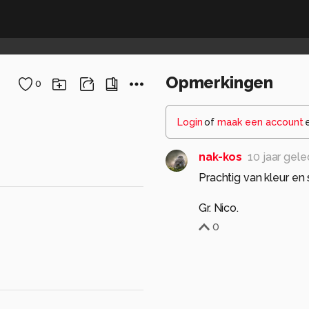
Opmerkingen
0
Login
of
maak een account
nak-kos
10 jaar gel
Prachtig van kleur en
Gr. Nico.
0