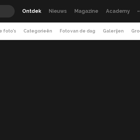
Ontdek
Nieuws
Magazine
Academy
 foto's
Categorieën
Foto van de dag
Galerijen
Gro