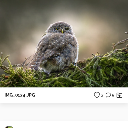
IMG_0134.JPG
3
5