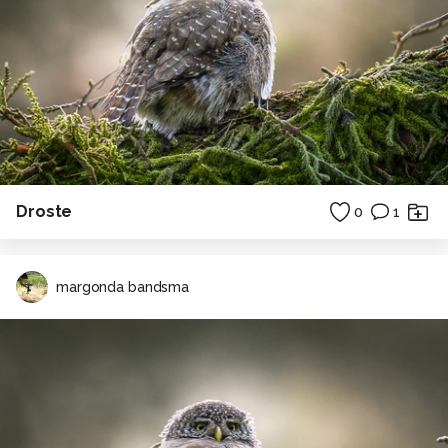
Droste
0
1
margonda bandsma