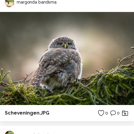
margonda bandsma
Scheveningen.JPG
0
0