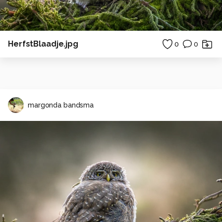
HerfstBlaadje.jpg
0
0
margonda bandsma