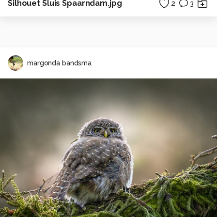
Silhouet Sluis Spaarndam.jpg
2
3
margonda bandsma