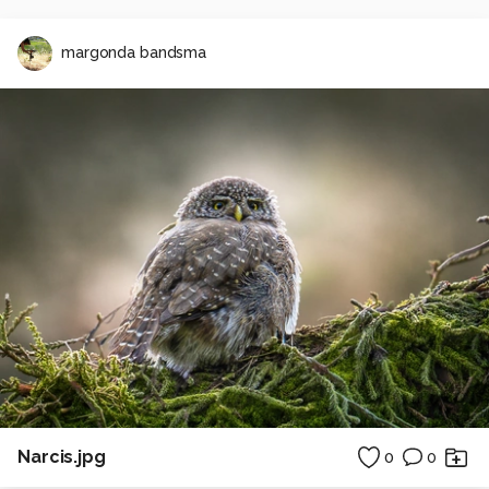
margonda bandsma
Narcis.jpg
0
0