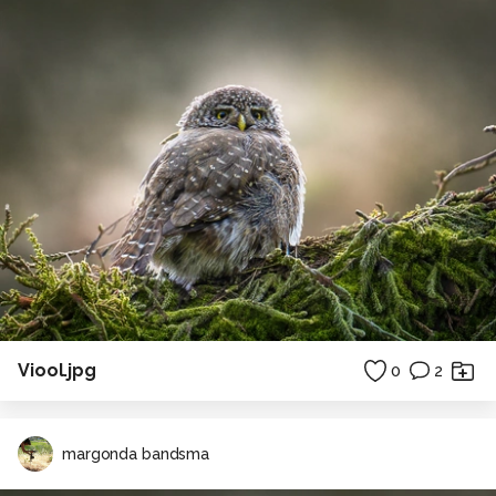
Viool.jpg
0
2
margonda bandsma