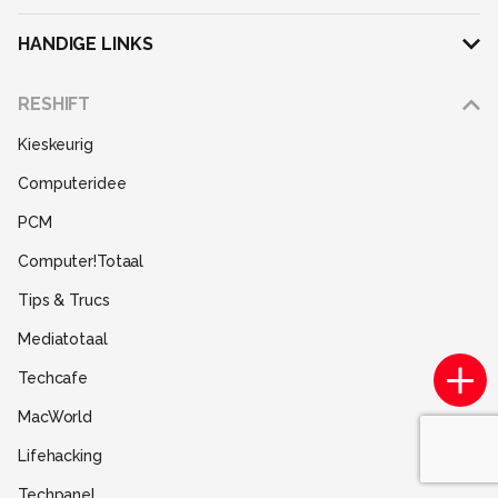
HANDIGE LINKS
Adverteren
RESHIFT
Disclaimer
Kieskeurig
Gebruiksvoorwaarden
Computeridee
Partners
PCM
Help
Computer!Totaal
Contact
Tips & Trucs
Mediatotaal
Techcafe
MacWorld
Lifehacking
Techpanel