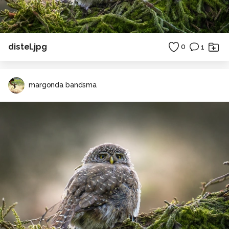
distel.jpg
0
1
margonda bandsma