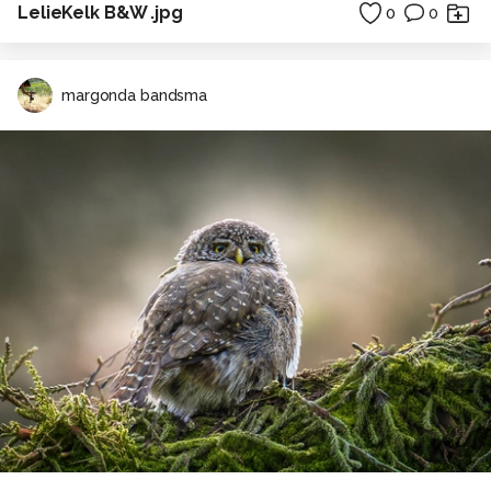
LelieKelk B&W .jpg
0
0
margonda bandsma