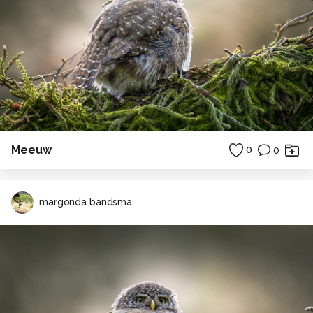
Meeuw
0
0
margonda bandsma