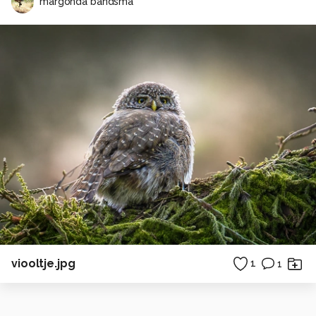
margonda bandsma
viooltje.jpg
1
1