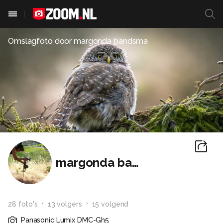
Omslagfoto door
margonda bandsma
margonda bandsma
28
foto
's
13
volger
s
15
volgend
Panasonic Lumix DMC-Gh5