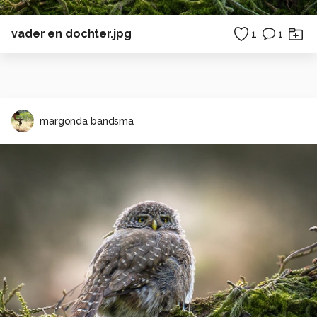
vader en dochter.jpg
1
1
margonda bandsma