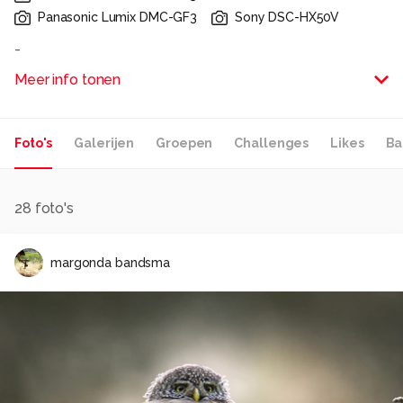
Panasonic Lumix DMC-GF3
Sony DSC-HX50V
-
Meer info tonen
Alle rechten voorbehouden
Foto's
Galerijen
Groepen
Challenges
Likes
Ba
28
foto's
margonda bandsma