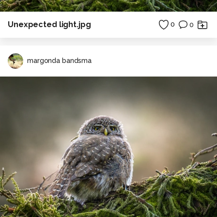
Unexpected light.jpg
0
0
margonda bandsma