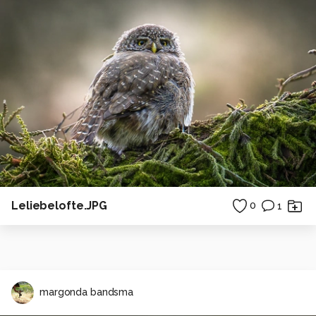
Leliebelofte.JPG
0
1
margonda bandsma