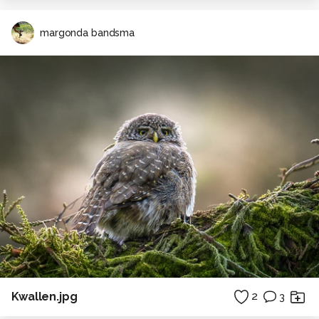
margonda bandsma
Kwallen.jpg
2
3