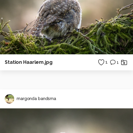
Station Haarlem.jpg
1
1
margonda bandsma