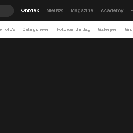
Ontdek
Nieuws
Magazine
Academy
 foto's
Categorieën
Foto van de dag
Galerijen
Gro