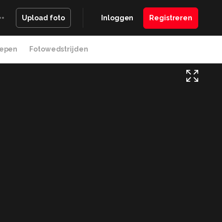
Inloggen
Registreren
Upload foto
epen
Fotowedstrijden