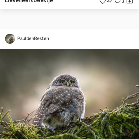
Lieveheersbeestje
27
3
PauldenBesten