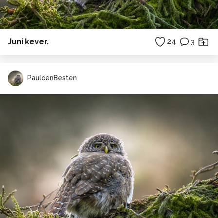
Juni kever.
24
3
PauldenBesten