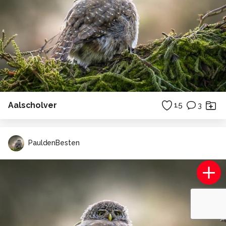
Aalscholver
15
3
PauldenBesten