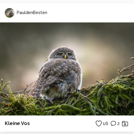
PauldenBesten
Kleine Vos
16
2