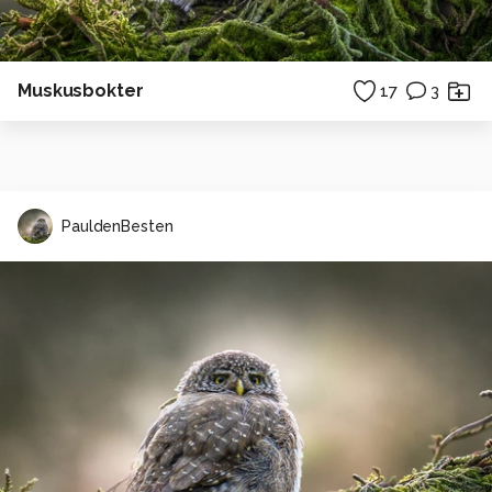
Muskusbokter
17
3
PauldenBesten