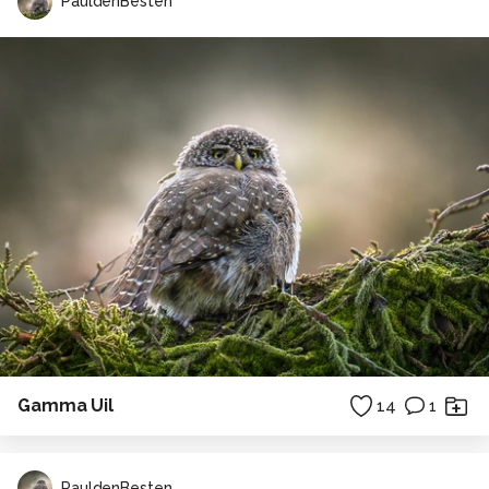
PauldenBesten
Gamma Uil
14
1
PauldenBesten