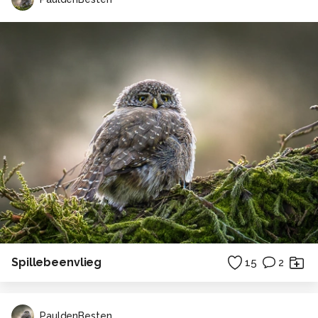
Spillebeenvlieg
15
2
PauldenBesten