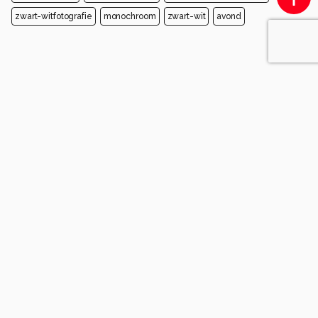
zwart-witfotografie
monochroom
zwart-wit
avond
Opmerkingen
Login
of
maak een account
en discussieer mee!
mgompie
7 maanden geleden
Mooi standpunt gevonden
0
Komt voor in