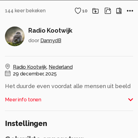
144
keer bekeken
10
Radio Kootwijk
door
DannydB
Radio Kootwijk
,
Nederland
29 december, 2025
Het duurde even voordat alle mensen uit beeld
waren maar toch nog gelukt. In zwartwit gezet
Meer info tonen
ivm het harde.licht.
Alle rechten voorbehouden
Instellingen