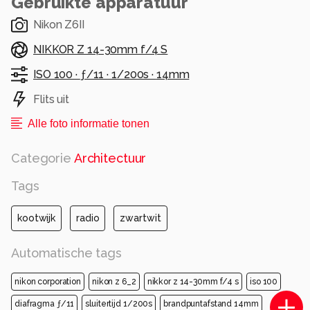
Gebruikte apparatuur
Nikon Z6II
NIKKOR Z 14-30mm f/4 S
ISO 100 ·
ƒ/11 ·
1/200s ·
14mm
Flits uit
Alle foto informatie tonen
Categorie
Architectuur
Tags
kootwijk
radio
zwartwit
Automatische tags
nikon corporation
nikon z 6_2
nikkor z 14-30mm f/4 s
iso 100
diafragma ƒ/11
sluitertijd 1/200s
brandpuntafstand 14mm