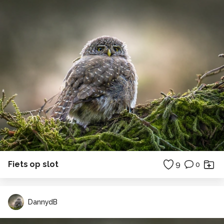
Fiets op slot
9
0
DannydB