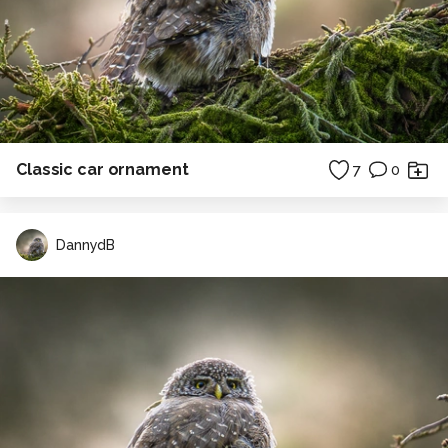
Classic car ornament
7
0
DannydB