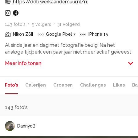
https://ddb.werkaandemuur.nl/nl
143
foto
's
9
volger
s
31
volgend
Nikon Z6II
Google Pixel 7
iPhone 15
Al sinds jaar en dag met fotografie bezig. Na het
analoge tijdperk een paar jaar niet meer actief geweest
maar rond 2006 weer opgepakt. Zeer tevreden
Meer info tonen
gebruiker van Nikon D610 en mijn Tamron 24-70/NIkon
100mm /70-200 en Nikon. Inmiddels ook een Nikon Z6II
aangeschaft. Zeer te spreken over deze camera. Ik
Foto's
Galerijen
Groepen
Challenges
Likes
Ba
gebruik eigenlijk niet anders meer.
Alle rechten voorbehouden
143
foto's
DannydB