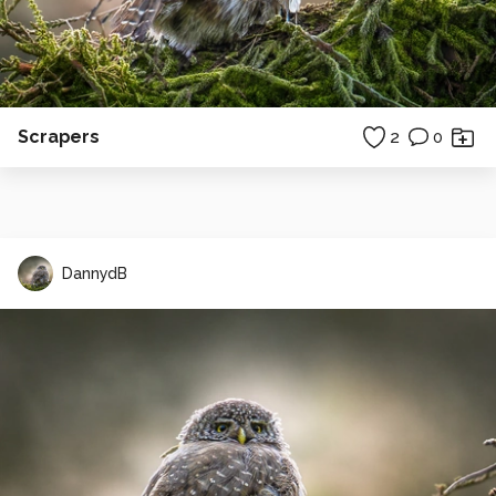
Scrapers
2
0
DannydB