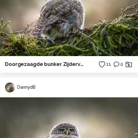
Doorgezaagde bunker Zijderveld
11
0
DannydB