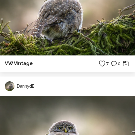
VW Vintage
7
0
DannydB