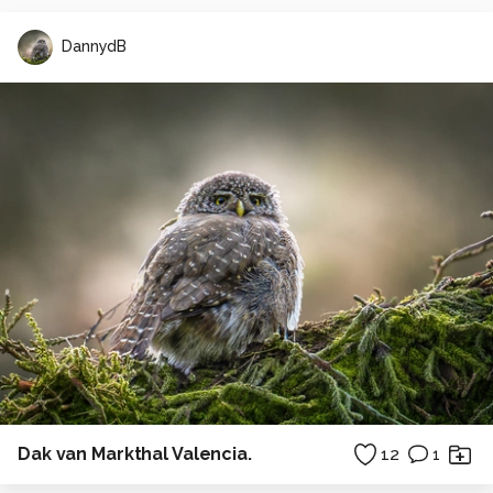
DannydB
Dak van Markthal Valencia.
12
1