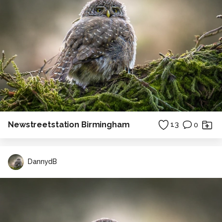
Newstreetstation Birmingham
13
0
DannydB