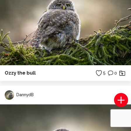
Ozzy the bull
5
0
DannydB