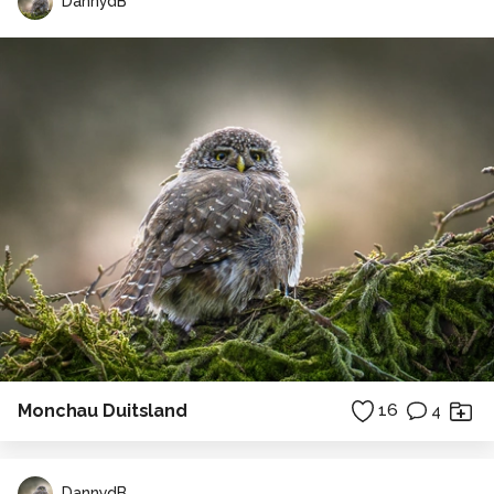
DannydB
Monchau Duitsland
16
4
DannydB