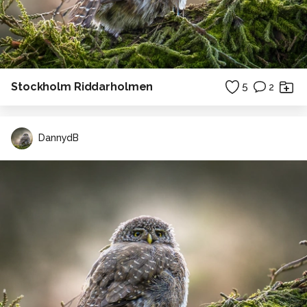
Stockholm Riddarholmen
5
2
DannydB