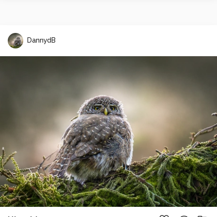
DannydB