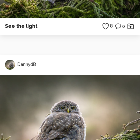
See the light
8
0
DannydB