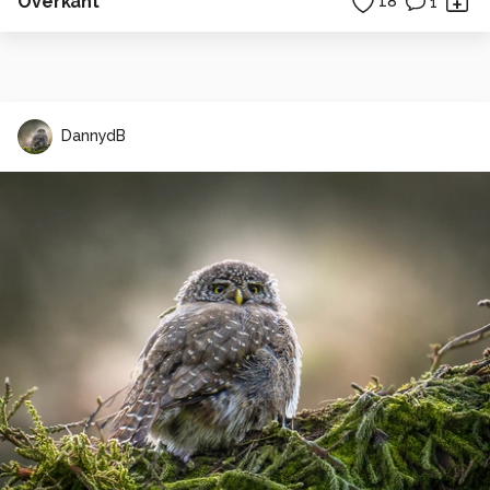
Overkant
18
1
DannydB