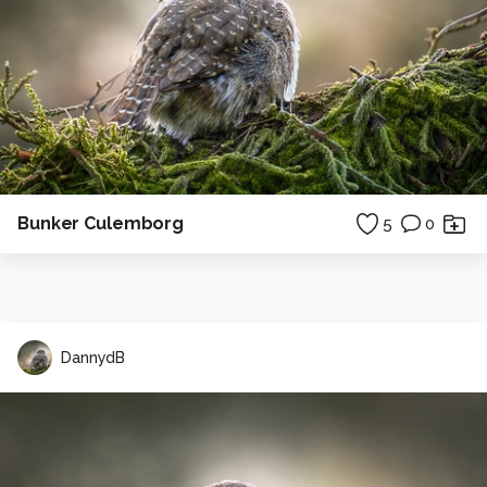
Bunker Culemborg
5
0
DannydB