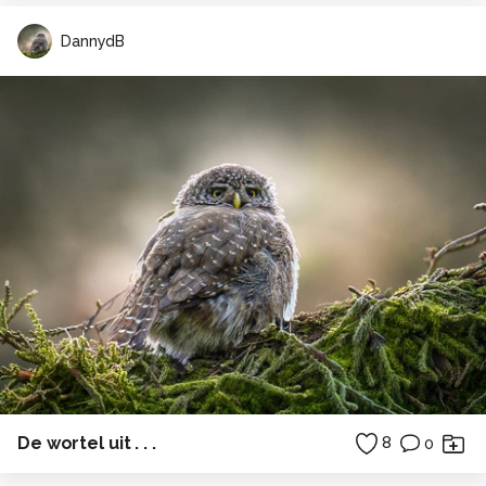
DannydB
De wortel uit . . .
8
0