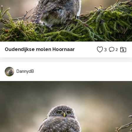
Oudendijkse molen Hoornaar
3
2
DannydB