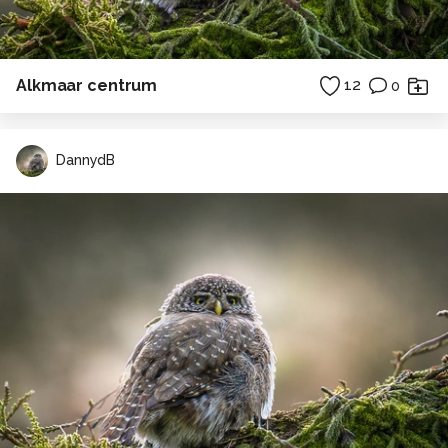
Alkmaar centrum
12
0
DannydB