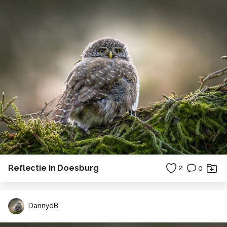
Reflectie in Doesburg
2
0
DannydB