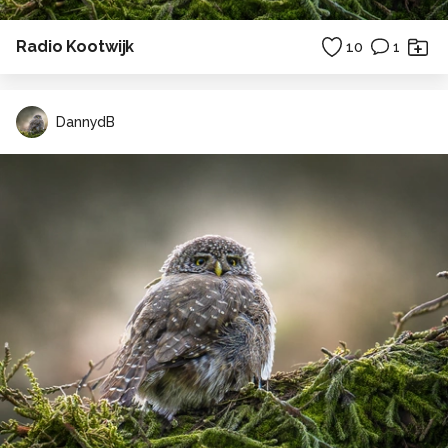
Radio Kootwijk
10
1
DannydB