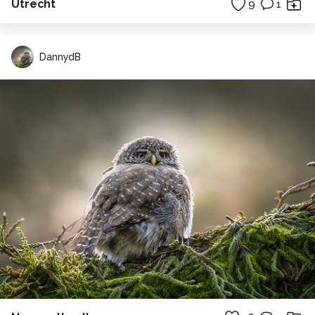
Utrecht
9
1
DannydB