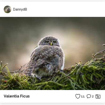
DannydB
Valentia Ficus
11
2