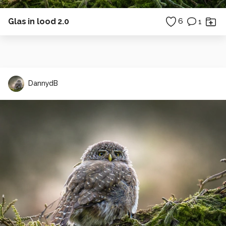
Glas in lood 2.0
6
1
DannydB