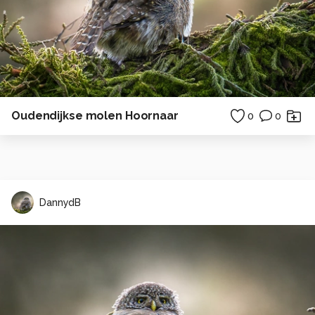
Oudendijkse molen Hoornaar
0
0
DannydB