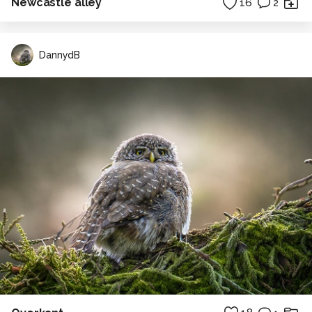
Newcastle alley
16
2
DannydB