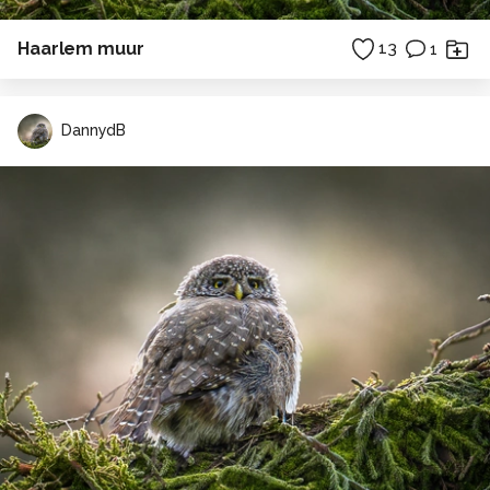
Haarlem muur
13
1
DannydB