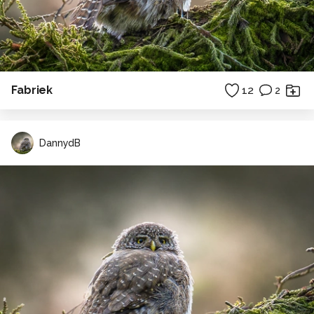
Fabriek
12
2
DannydB