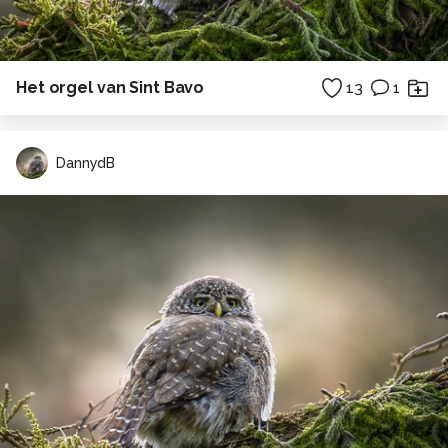
Het orgel van Sint Bavo
13
1
DannydB