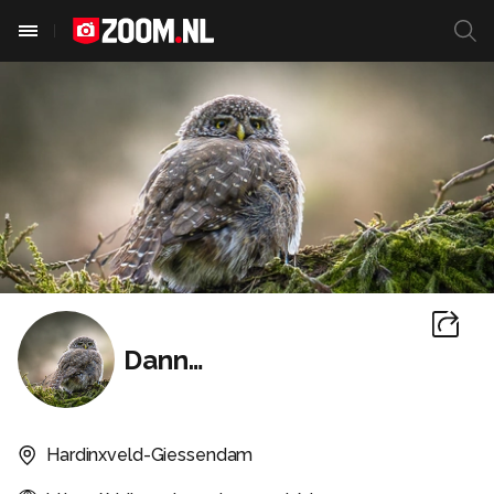
DannydB
Hardinxveld-Giessendam