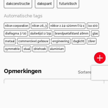
dakconstructie
dakspant
futuristisch
Automatische tags
nikon corporation
nikon z6_3
nikkor z 24-120mm f/4 s
iso 100
diafragma ƒ/10
sluitertijd 1/25s
brandpuntafstand 46mm
glas
metaal
commercieel gebouw
engineering
daglicht
zilver
symmetrie
staal
driehoek
aluminium
Opmerkingen
Sorteren op
Login
of
maak een account
en discussieer mee!
oudmaijer
2 maanden geleden
Prachtig architectuur foto blijf je net even langer