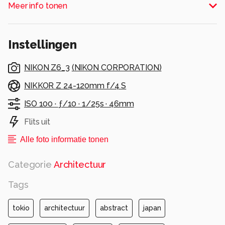
Meer info tonen
Alle rechten voorbehouden
Instellingen
NIKON Z6_3
(
NIKON CORPORATION
)
NIKKOR Z 24-120mm f/4 S
ISO 100 ·
ƒ/10 ·
1/25s ·
46mm
Flits uit
Alle foto informatie tonen
Categorie
Architectuur
Tags
tokio
architectuur
abstract
japan