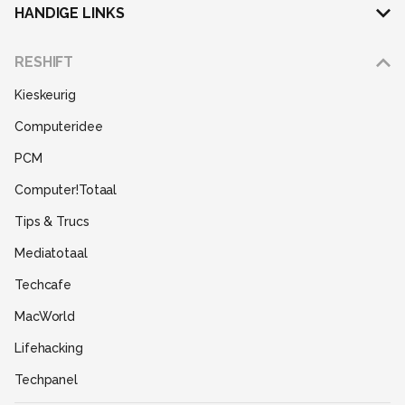
HANDIGE LINKS
Adverteren
RESHIFT
Disclaimer
Kieskeurig
Gebruiksvoorwaarden
Computeridee
Partners
PCM
Help
Computer!Totaal
Contact
Tips & Trucs
Mediatotaal
Techcafe
MacWorld
Lifehacking
Techpanel