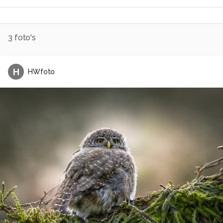
3
foto's
H
HWfoto