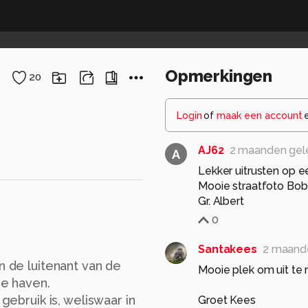
Opmerkingen
20
Login
of
maak een account
AJ62
2 maanden gel
A
Lekker uitrusten op e
Mooie straatfoto Bob
Gr. Albert
0
Santakees
2 maand
n de luitenant van de
Mooie plek om uit te 
de haven.
 gebruik is, weliswaar in
Groet Kees