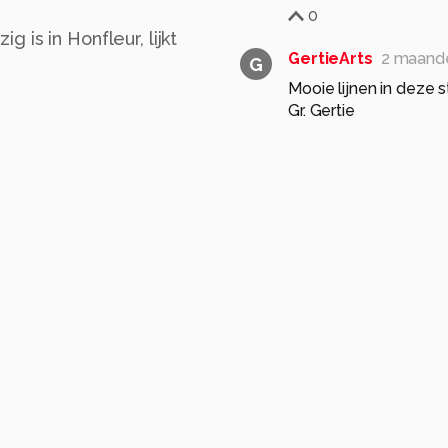
0
is in Honfleur, lijkt
GertieArts
2 maand
G
Mooie lijnen in deze s
Gr. Gertie
0
boddeus-E-L
2 maa
de schoonheid van het
Dat gelukkig behoude
.prima compo en sfee
0
Klaas4
2 maanden g
Even lekker zitten op
gr. Klaas.
0
sytzeherder
2 maa