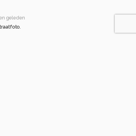
en geleden
traatfoto.
nden geleden
 verval van dit '" monument historique"
n zal blijven.contrasteerd met 2 gewone mensen
r
eleden
 de oude trap, mooie straatfotografie.
nden geleden