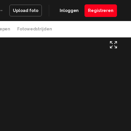
Inloggen
Registreren
Upload foto
epen
Fotowedstrijden