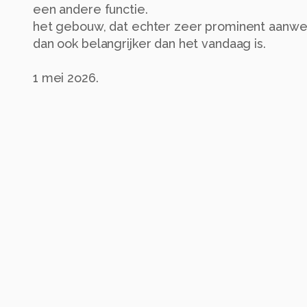
een andere functie.
het gebouw, dat echter zeer prominent aanwezig 
dan ook belangrijker dan het vandaag is.
1 mei 2o26.
Groetjes, Bob.
Alle rechten voorbehouden
Instellingen
Gebruikte apparatuur
Canon EOS 80D
EF24-105mm f/4L IS USM
ISO 400 ·
ƒ/4 ·
1/3200s ·
35mm
Flitser uit, verplichte modus