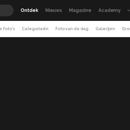
Ontdek
Nieuws
Magazine
Academy
 foto's
Categorieën
Foto van de dag
Galerijen
Gro