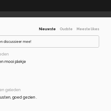
Nieuwste
Oudste
Meeste likes
en discussieer mee!
eden
en mooi plekje
en geleden
rusten, goed gezien .