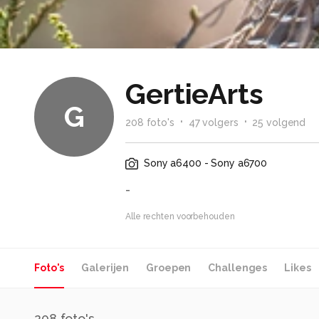
GertieArts
G
208
foto
's
47
volger
s
25
volgend
Sony a6400 - Sony a6700
-
Alle rechten voorbehouden
Foto's
Galerijen
Groepen
Challenges
Likes
208
foto's