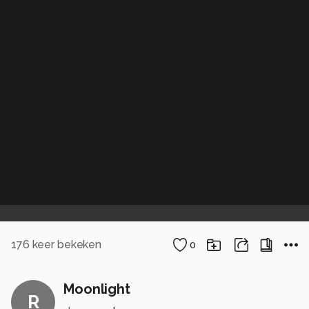
176
keer bekeken
0
Moonlight
R