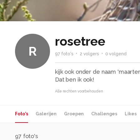
rosetree
R
97
foto
's
2
volger
s
0
volgend
kijk ook onder de naam 'maarten
Dat ben ik ook!
Alle rechten voorbehouden
Foto's
Galerijen
Groepen
Challenges
Likes
97
foto's