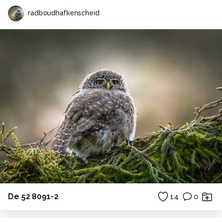
radboudhafkenscheid
De 52 8091-2
14
0