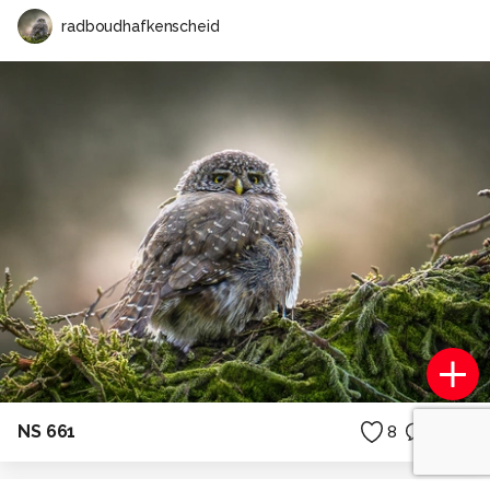
radboudhafkenscheid
NS 661
8
1