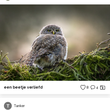
een beetje verliefd
8
4
T
Tanker