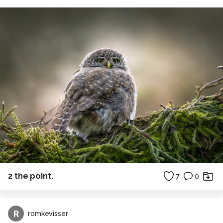
2 the point.
7
0
R
romkevisser