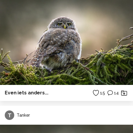
Even iets anders...
15
14
T
Tanker