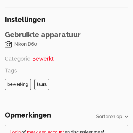
Instellingen
Gebruikte apparatuur
Nikon D60
Categorie
Bewerkt
Tags
bewerking
laura
Opmerkingen
Sorteren op
Login
of
maak een account
en discussieer mee!