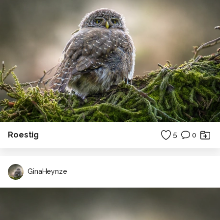
Roestig
5
0
GinaHeynze