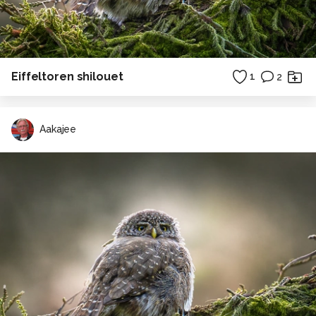
Eiffeltoren shilouet
1
2
Aakajee