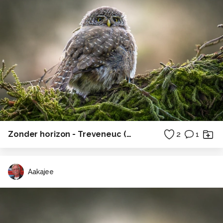
Zonder horizon - Treveneuc (Bretagne)
2
1
Aakajee