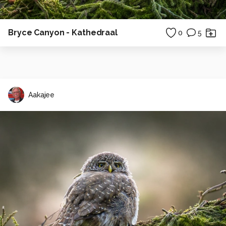
Bryce Canyon - Kathedraal
0
5
Aakajee