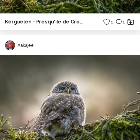
Kerguélen - Presqu'île de Crozon - Bretagne
1
1
Aakajee