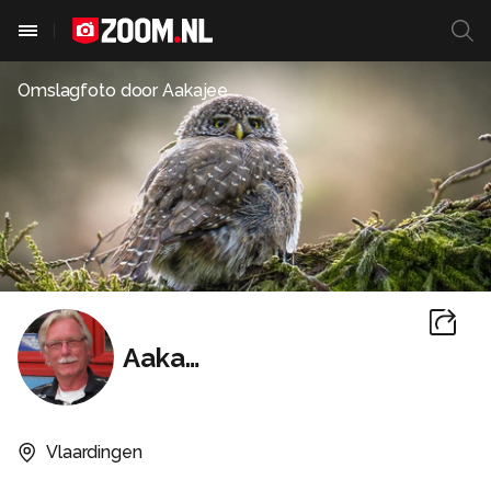
Omslagfoto door
Aakajee
Aakajee
Vlaardingen