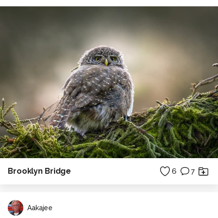
Brooklyn Bridge
6
7
Aakajee