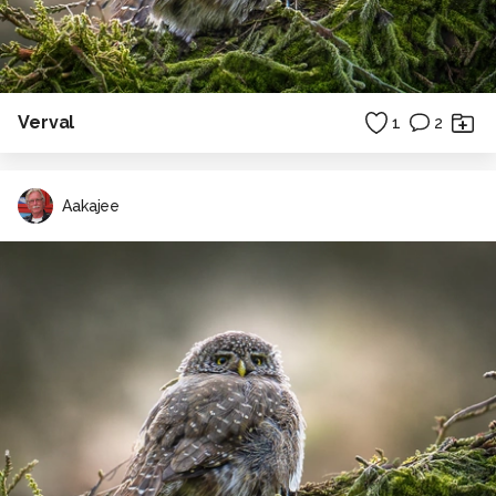
Verval
1
2
Aakajee