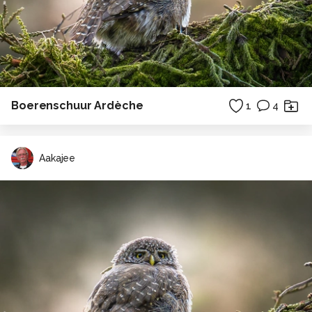
Boerenschuur Ardèche
1
4
Aakajee