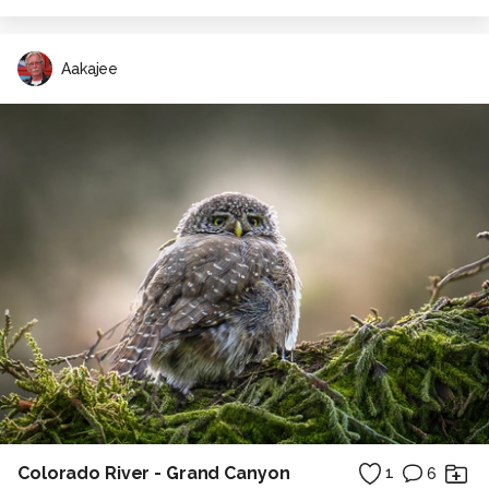
Aakajee
Colorado River - Grand Canyon
1
6