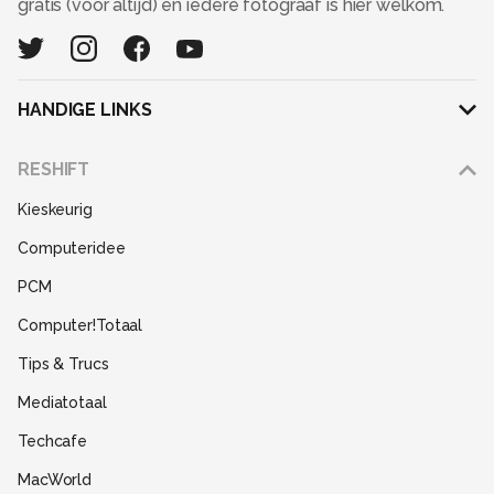
gratis (voor altijd) en iedere fotograaf is hier welkom.
HANDIGE LINKS
Adverteren
RESHIFT
Disclaimer
Kieskeurig
Gebruiksvoorwaarden
Computeridee
Partners
PCM
Help
Computer!Totaal
Contact
Tips & Trucs
Mediatotaal
Techcafe
MacWorld