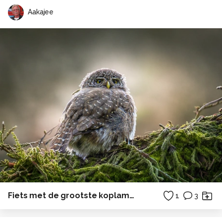
Aakajee
Fiets met de grootste koplamp ter wereld ........?
1
3