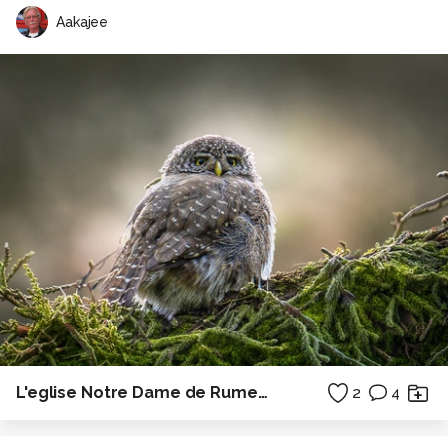
Aakajee
L'eglise Notre Dame de Rumengol - Bretagne
2
4