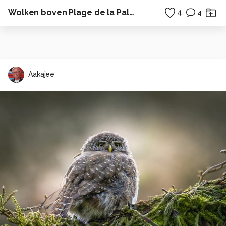
Wolken boven Plage de la Palud - Presq'île de Crozon - Bretagne
4
4
Aakajee