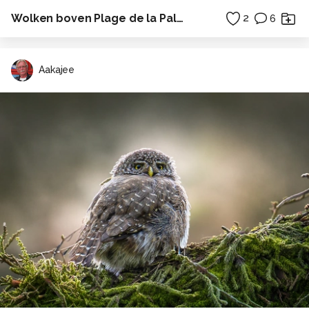
Wolken boven Plage de la Palud - Presq'île de Crozon - Bretagne
2
6
Aakajee