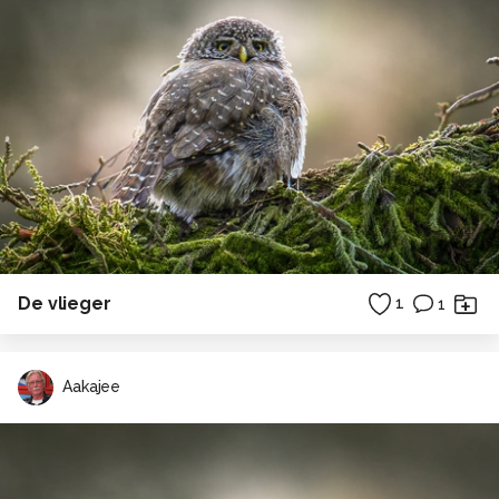
De vlieger
1
1
Aakajee