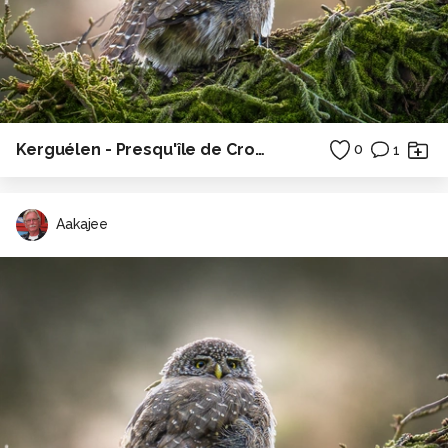
Kerguélen - Presqu'île de Crozon - Bretagne
0
1
Aakajee