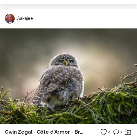
Aakajee
Gwin Zegal - Côte d'Armor - Bretagne
4
7