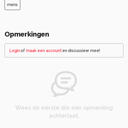
mens
Opmerkingen
Login
of
maak een account
en discussieer mee!
Wees de eerste die een opmerking
achterlaat.