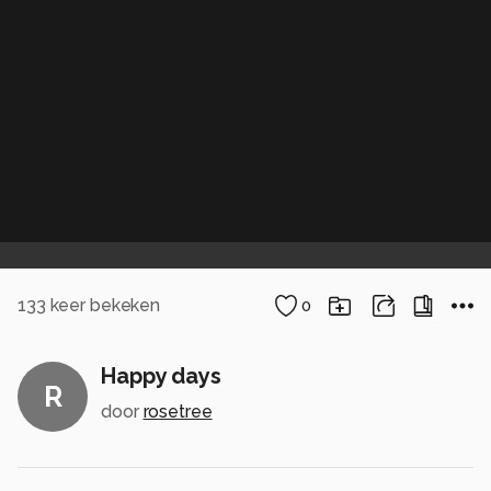
133
keer bekeken
0
Happy days
R
door
rosetree