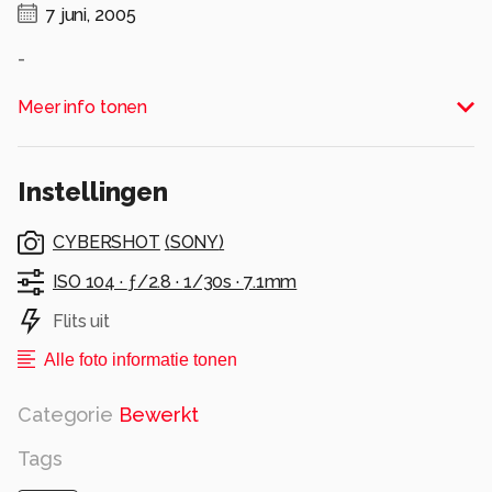
7 juni, 2005
-
Alle rechten voorbehouden
Meer info tonen
Instellingen
CYBERSHOT
(
SONY
)
ISO 104 ·
ƒ/2.8 ·
1/30s ·
7.1mm
Flits uit
Alle foto informatie tonen
Categorie
Bewerkt
Tags