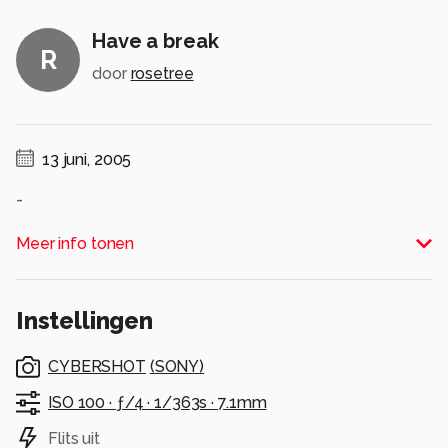
Have a break
R
door
rosetree
13 juni, 2005
-
Alle rechten voorbehouden
Meer info tonen
Instellingen
CYBERSHOT
(
SONY
)
ISO 100 ·
ƒ/4 ·
1/363s ·
7.1mm
Flits uit