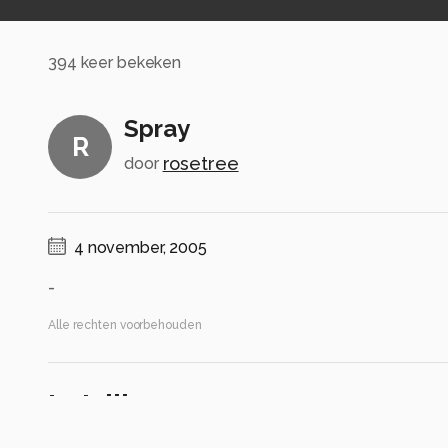
394
keer bekeken
Spray
R
rosetree
door
4 november, 2005
-
Alle rechten voorbehouden
Instellingen