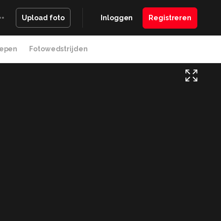
Inloggen
Registreren
Upload foto
epen
Fotowedstrijden