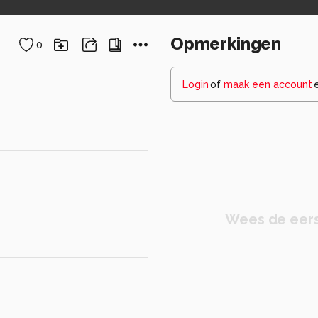
Opmerkingen
0
Login
of
maak een account
Wees de eers