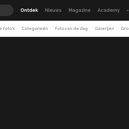
Ontdek
Nieuws
Magazine
Academy
 foto's
Categorieën
Foto van de dag
Galerijen
Gro