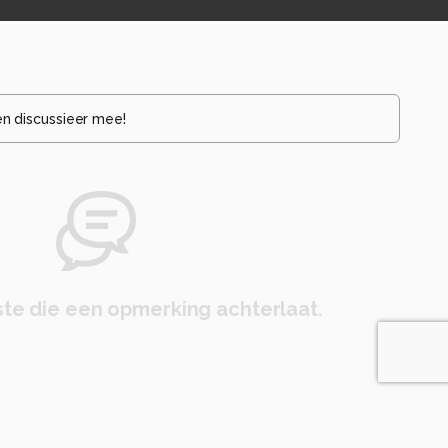
en discussieer mee!
te die een opmerking achterlaat.