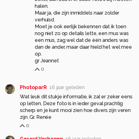
halen.
Maar ja, die zijn inmiddels naar zolder
verhuisd.
Moet je ook eerlijk bekennen dat ik toen
nog niet zo op details lette, een mus was
een mus, zag wel dat de één anders was
dan de ander, maar daar hield het wel mee
op.
gr Jeannet
0
PhotoparR
16 jaar geleden
Wat leuk dit stukje informatie, ik zal er zeker eens
op letten, Deze foto is in ieder geval prachtig
scherp en je kunt mooi zien hoe divers zijn veren
zijn. Gr. Renée
0
Gerard Verhagen
16 jaar geleden