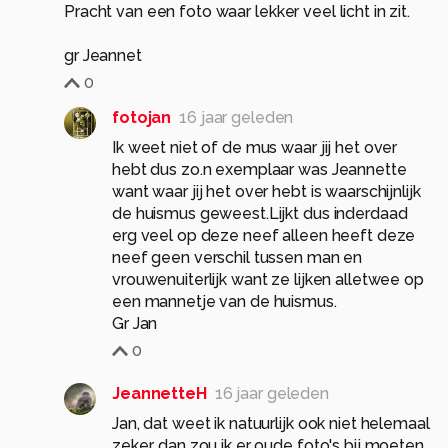
Pracht van een foto waar lekker veel licht in zit.
gr Jeannet
0
fotojan
16 jaar geleden
Ik weet niet of de mus waar jij het over
hebt dus zo.n exemplaar was Jeannette
want waar jij het over hebt is waarschijnlijk
de huismus geweest.Lijkt dus inderdaad
erg veel op deze neef alleen heeft deze
neef geen verschil tussen man en
vrouwenuiterlijk want ze lijken alletwee op
een mannetje van de huismus.
Gr Jan
0
JeannetteH
16 jaar geleden
Jan, dat weet ik natuurlijk ook niet helemaal
zeker, dan zou ik er oude foto's bij moeten