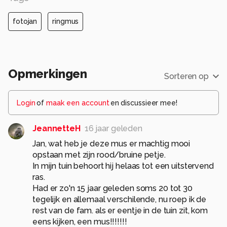
fotojan
ringmus
Opmerkingen
Sorteren op
Login
of
maak een account
en discussieer mee!
JeannetteH
16 jaar geleden
Jan, wat heb je deze mus er machtig mooi
opstaan met zijn rood/bruine petje.
In mijn tuin behoort hij helaas tot een uitstervend
ras.
Had er zo'n 15 jaar geleden soms 20 tot 30
tegelijk en allemaal verschilende, nu roep ik de
rest van de fam. als er eentje in de tuin zit, kom
eens kijken, een mus!!!!!!!