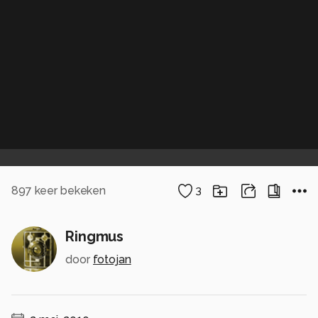
897
keer bekeken
3
Ringmus
door
fotojan