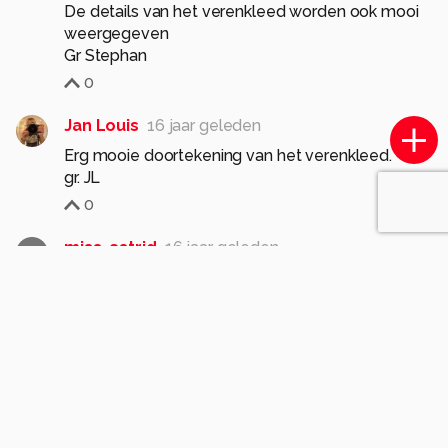
De details van het verenkleed worden ook mooi
weergegeven
Gr Stephan
0
Jan Louis
16 jaar geleden
Erg mooie doortekening van het verenkleed.
gr. JL
0
miss_astrid
16 jaar geleden
Dank je voor de info
Leuk om te weten Jan
Prachtige foto ook
gr astrid
0
Meer opmerkingen tonen