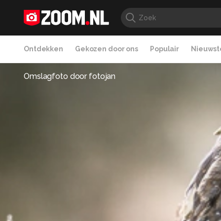
Ontdekken
Gekozen door ons
Populair
Nieuwste
Omslagfoto door
fotojan