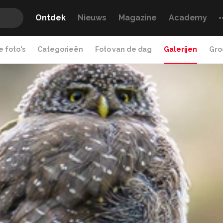
Ontdek
Nieuws
Magazine
Academy
 foto's
Categorieën
Foto van de dag
Galerijen
Gro