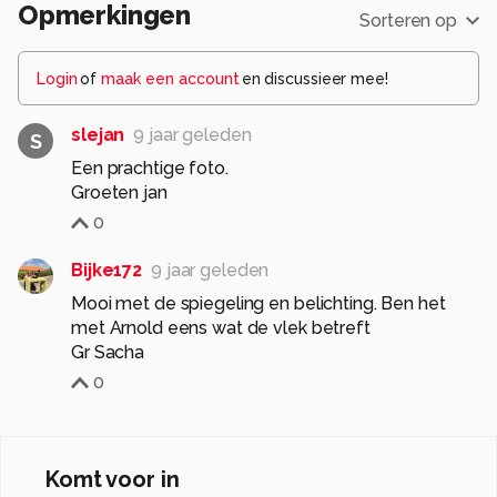
Opmerkingen
Sorteren op
Login
of
maak een account
en discussieer mee!
slejan
9 jaar geleden
S
Een prachtige foto.
Groeten jan
0
Bijke172
9 jaar geleden
Mooi met de spiegeling en belichting. Ben het
met Arnold eens wat de vlek betreft
Gr Sacha
0
Komt voor in