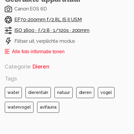
Canon EOS 6D
EF70-200mm f/2.8L IS II USM
ISO 1600 ·
ƒ/2.8 ·
1/320s ·
200mm
Flitser uit, verplichte modus
Alle foto informatie tonen
Categorie
Dieren
Tags
water
dierentuin
natuur
dieren
vogel
watervogel
avifauna