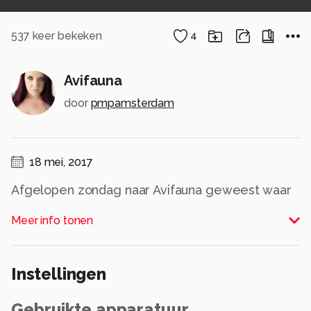
537
keer bekeken
4
Avifauna
door
pmpamsterdam
18 mei, 2017
Afgelopen zondag naar Avifauna geweest waar
dit, voor mij onbekende, vogeltje heel mooi in
Meer info tonen
het water aan het "wroeten" was opzoek naar
wat te snacken.
Alle rechten voorbehouden
Instellingen
Gebruikte apparatuur