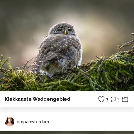
Kiekkaaste Waddengebied
3
3
pmpamsterdam