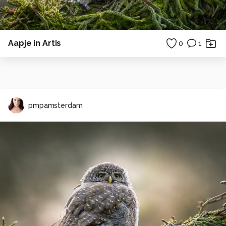
Aapje in Artis
0
1
pmpamsterdam