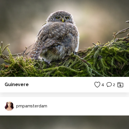
Ik ben begonnen als automotive fotografe en kwam er
vrij snel achter dat ik mensen stiekem veel leuker vind
om te fotograferen. Mijn absolute voorkeur is naakt en
boudoir fotografie, het is de meest dankbare en pure
vorm van fotografie. Dankbaar omdat het (mits goed
uitgevoerd) een compliment is voor het vrouwelijk
lichaam, het is de grijns op het gezicht waar ik het voor
doe als ik de foto's aflever. Ook bruidsfotografie vind ik
een mooi iets om te doen. De kunst om het perfecte
plaatje te krijgen in maar 1 kans is de grootste kick van
een mooiste dag fotograferen.
Alle rechten voorbehouden
Guinevere
4
2
pmpamsterdam