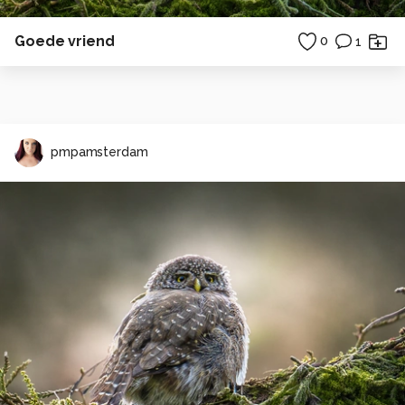
Goede vriend
0
1
pmpamsterdam