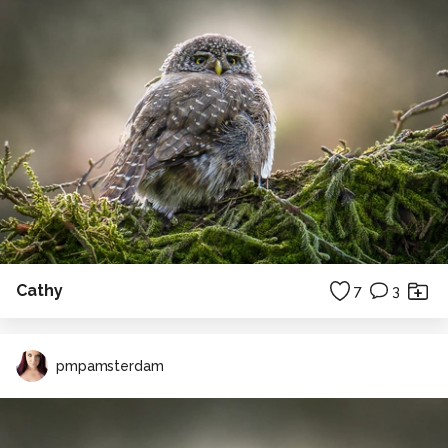
Cathy
7
3
pmpamsterdam