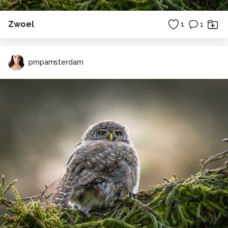
Zwoel
1
1
pmpamsterdam