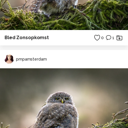
Bled Zonsopkomst
0
1
pmpamsterdam