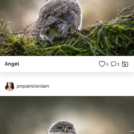
Angel
1
1
pmpamsterdam