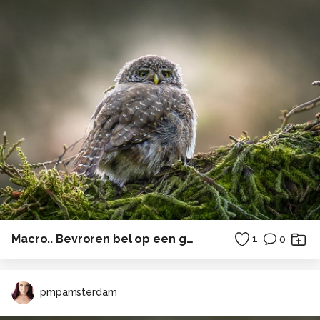
Macro.. Bevroren bel op een grassprietje
1
0
pmpamsterdam