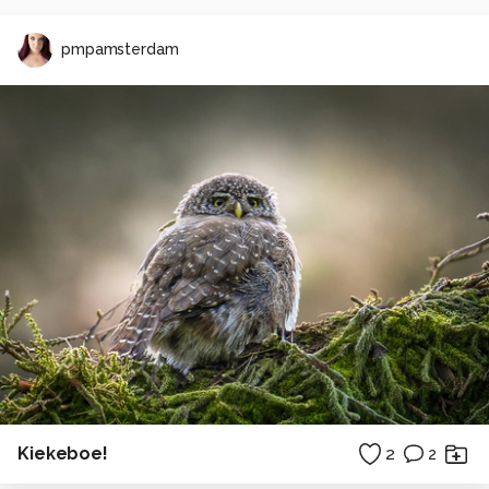
pmpamsterdam
Kiekeboe!
2
2