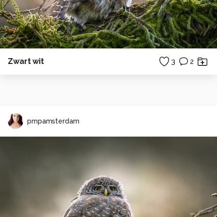
Zwart wit
3
2
pmpamsterdam