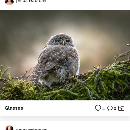
pmpamsterdam
Glasses
4
2
pmpamsterdam