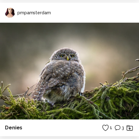
pmpamsterdam
Denies
1
3