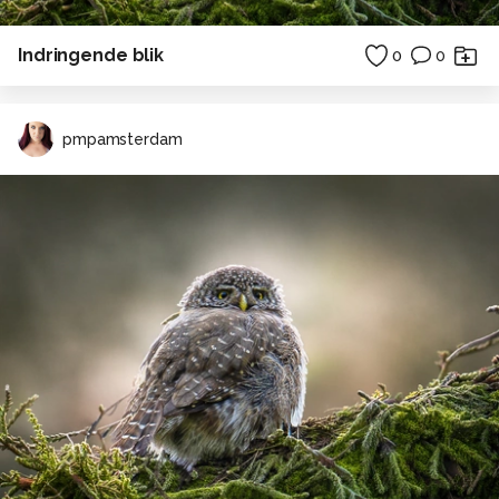
Indringende blik
0
0
pmpamsterdam