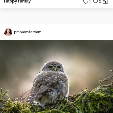
Happy family
1
2
pmpamsterdam