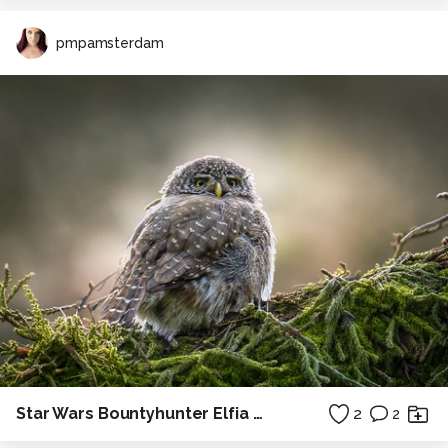
pmpamsterdam
Star Wars Bountyhunter Elfia Arcen
2
2