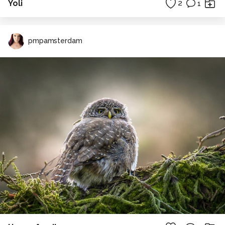
Yoli
2
1
pmpamsterdam