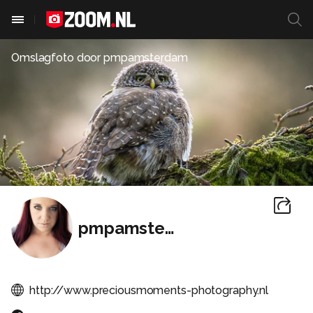
Omslagfoto door
pmpamsterdam
pmpamsterdam
http://www.preciousmoments-photography.nl