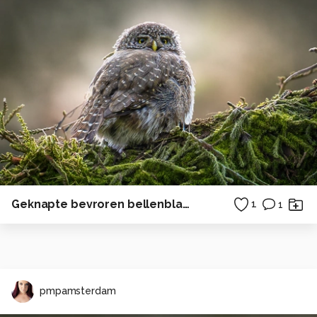
Geknapte bevroren bellenblaas bel
1
1
pmpamsterdam