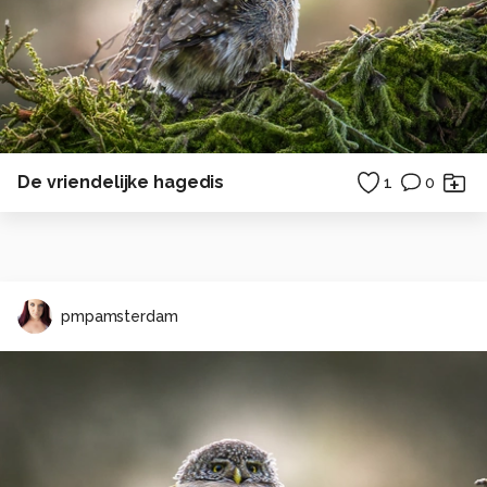
De vriendelijke hagedis
1
0
pmpamsterdam