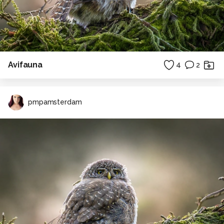
Avifauna
4
2
pmpamsterdam