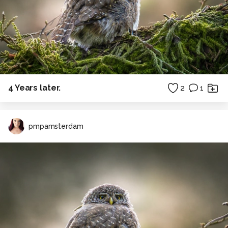
4 Years later.
2
1
pmpamsterdam