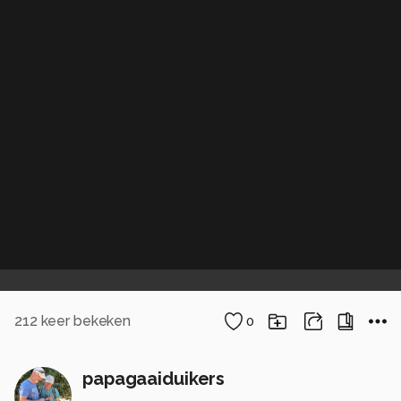
212
keer bekeken
0
papagaaiduikers