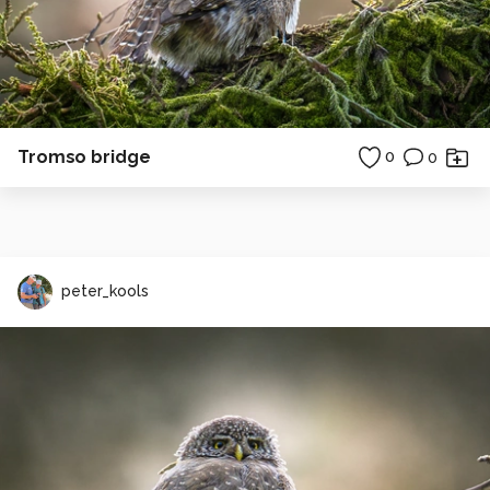
Tromso bridge
0
0
peter_kools