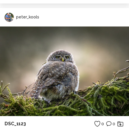
peter_kools
DSC_1123
0
0