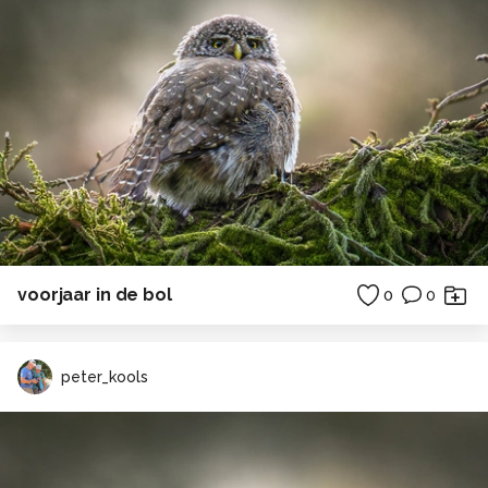
voorjaar in de bol
0
0
peter_kools