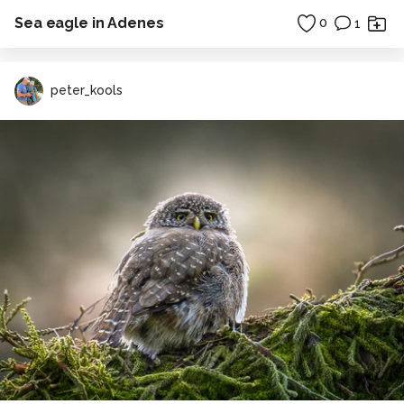
Sea eagle in Adenes
0
1
peter_kools