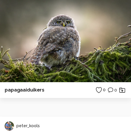
papagaaiduikers
0
0
peter_kools