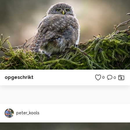
opgeschrikt
0
0
peter_kools