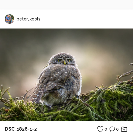
peter_kools
DSC_1826-1-2
0
0