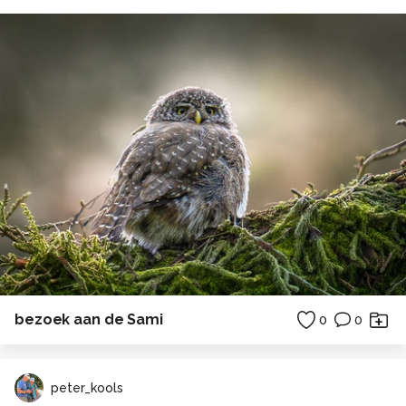
bezoek aan de Sami
0
0
peter_kools