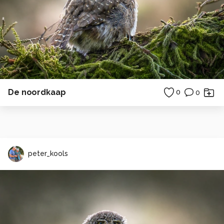
De noordkaap
0
0
peter_kools