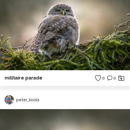
militaire parade
0
0
peter_kools