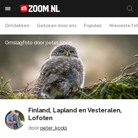
Ontdekken
Gekozen door ons
Populair
Nieuwste fot
Omslagfoto door
peter_kools
Finland, Lapland en Vesteralen,
Lofoten
door
peter_kools