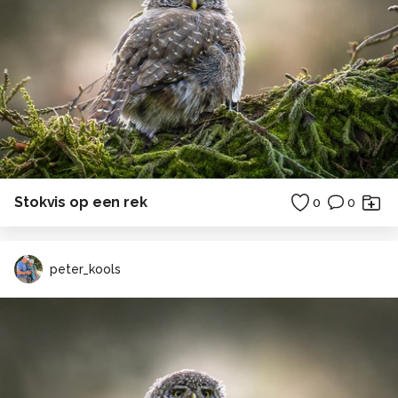
Stokvis op een rek
0
0
peter_kools