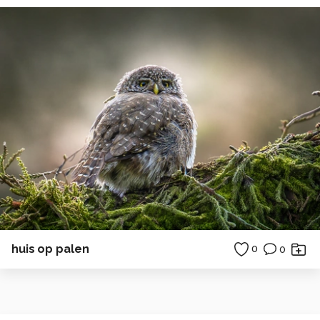
huis op palen
0
0