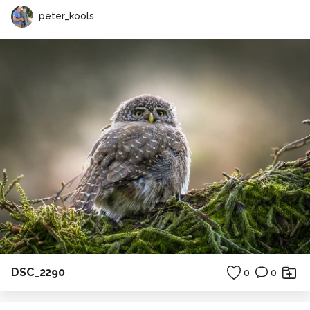
peter_kools
DSC_2290
0
0