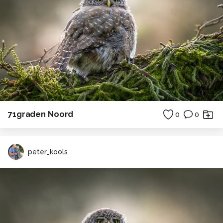
71graden Noord
0
0
peter_kools