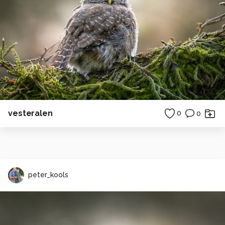
vesteralen
0
0
peter_kools