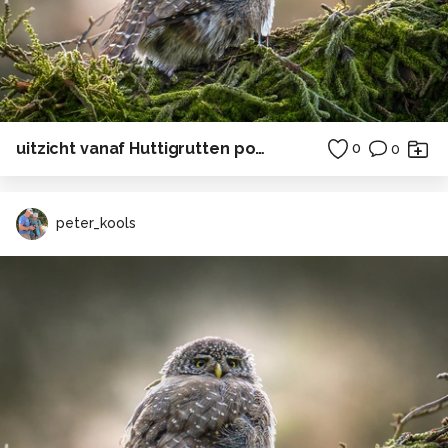
uitzicht vanaf Huttigrutten postboot
0
0
peter_kools