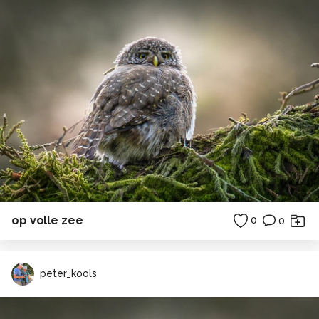
op volle zee
0
0
peter_kools