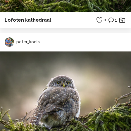
Lofoten kathedraal
0
1
peter_kools