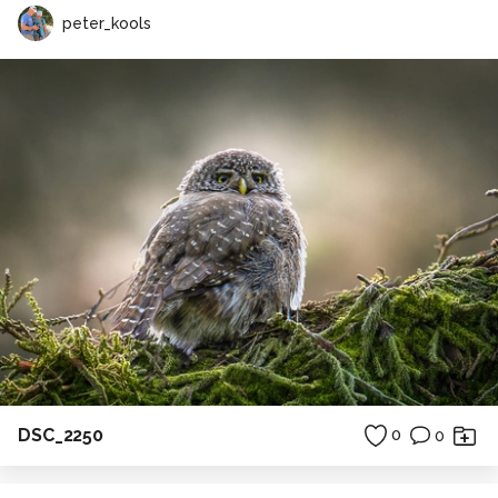
peter_kools
DSC_2250
0
0