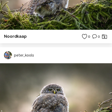
Noordkaap
0
0
peter_kools