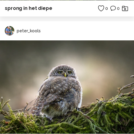
sprong in het diepe
0
0
peter_kools