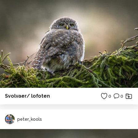
Svolvaer/ lofoten
0
0
peter_kools