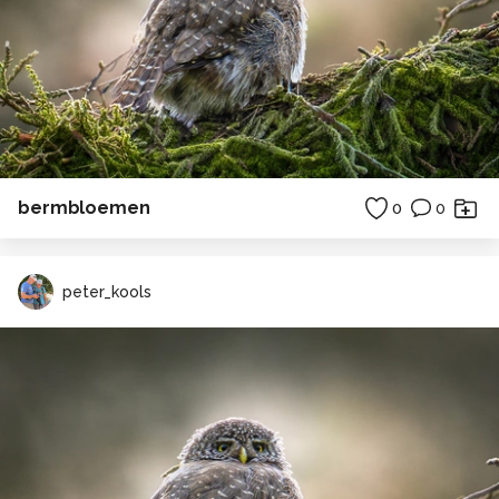
bermbloemen
0
0
peter_kools