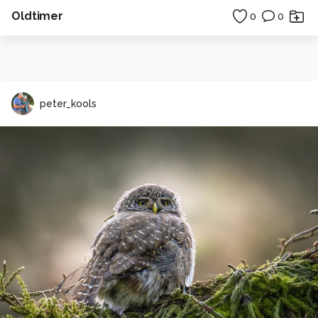
Oldtimer
0
0
peter_kools