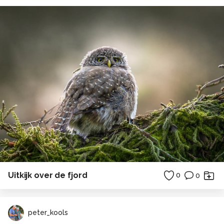
Uitkijk over de fjord
0
0
peter_kools