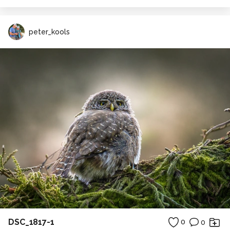
peter_kools
DSC_1817-1
0
0