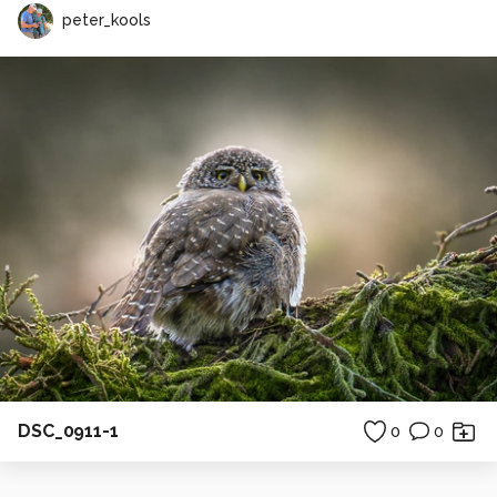
peter_kools
DSC_0911-1
0
0