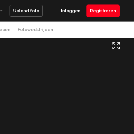
Inloggen
Registreren
Upload foto
epen
Fotowedstrijden