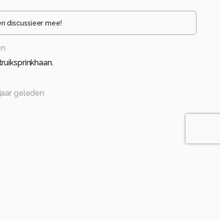
en discussieer mee!
en
ruiksprinkhaan.
jaar geleden