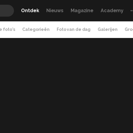
Ontdek
Nieuws
Magazine
Academy
 foto's
Categorieën
Foto van de dag
Galerijen
Gro