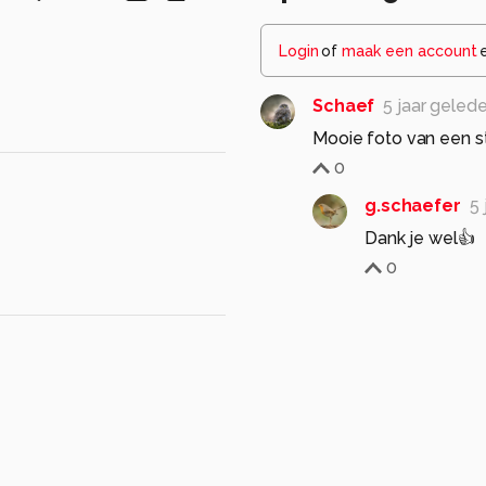
Login
of
maak een account
Schaef
5 jaar geled
Mooie foto van een st
0
g.schaefer
5 
Dank je wel👍
0