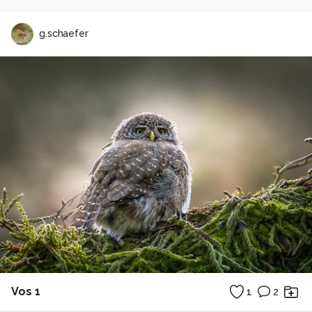
g.schaefer
Vos 1
1
2