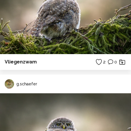
Vliegenzwam
2
0
g.schaefer