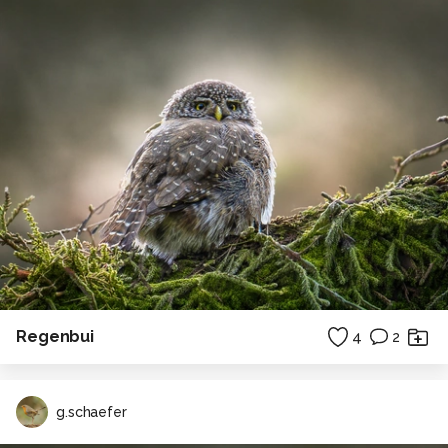
Regenbui
4
2
g.schaefer