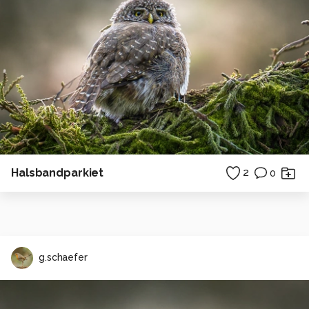
Halsbandparkiet
2
0
g.schaefer