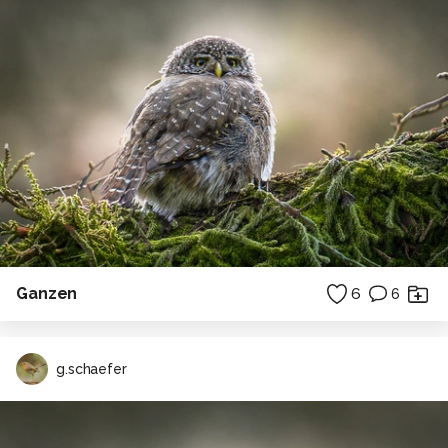
Ganzen
6
6
g.schaefer