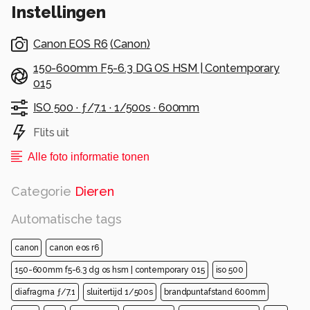
Instellingen
Canon EOS R6
(
Canon
)
150-600mm F5-6.3 DG OS HSM | Contemporary
015
ISO 500 ·
ƒ/7.1 ·
1/500s ·
600mm
Flits uit
Alle foto informatie tonen
Categorie
Dieren
Automatische tags
canon
canon eos r6
150-600mm f5-6.3 dg os hsm | contemporary 015
iso 500
diafragma ƒ/7.1
sluitertijd 1/500s
brandpuntafstand 600mm